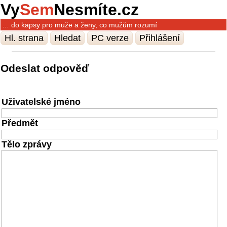
Vy
Sem
Nesmíte.cz
… do kapsy pro muže a ženy, co mužům rozumí
Hl. strana
Hledat
PC verze
Přihlášení
Odeslat odpověď
Uživatelské jméno
Předmět
Tělo zprávy