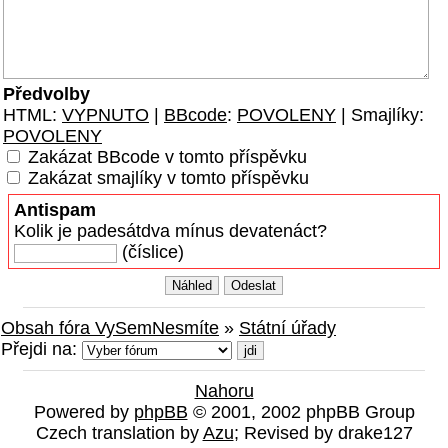
Předvolby
HTML:
VYPNUTO
|
BBcode
:
POVOLENY
| Smajlíky:
POVOLENY
Zakázat BBcode v tomto příspěvku
Zakázat smajlíky v tomto příspěvku
Antispam
Kolik je padesátdva mínus devatenáct?
(číslice)
Obsah fóra VySemNesmíte
»
Státní úřady
Přejdi na:
Nahoru
Powered by
phpBB
© 2001, 2002 phpBB Group
Czech translation by
Azu
; Revised by drake127