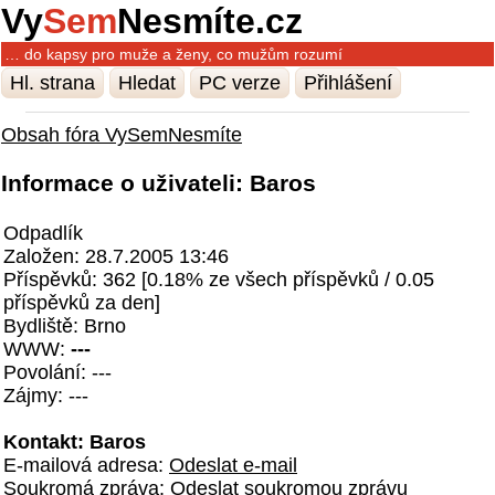
Vy
Sem
Nesmíte.cz
… do kapsy pro muže a ženy, co mužům rozumí
Hl. strana
Hledat
PC verze
Přihlášení
Obsah fóra VySemNesmíte
Informace o uživateli: Baros
Odpadlík
Založen: 28.7.2005 13:46
Příspěvků: 362 [0.18% ze všech příspěvků / 0.05
příspěvků za den]
Bydliště: Brno
WWW:
---
Povolání: ---
Zájmy: ---
Kontakt: Baros
E-mailová adresa:
Odeslat e-mail
Soukromá zpráva:
Odeslat soukromou zprávu