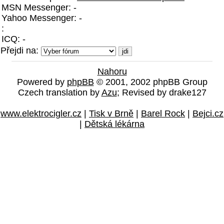
MSN Messenger: -
Yahoo Messenger: -
:
ICQ: -
Přejdi na:
Nahoru
Powered by
phpBB
© 2001, 2002 phpBB Group
Czech translation by
Azu
; Revised by drake127
www.elektrocigler.cz
|
Tisk v Brně
|
Barel Rock
|
Bejci.cz
|
Dětská lékárna