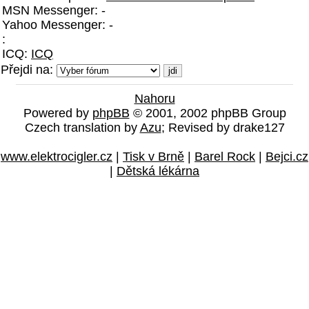
MSN Messenger: -
Yahoo Messenger: -
:
ICQ:
ICQ
Přejdi na:
Nahoru
Powered by
phpBB
© 2001, 2002 phpBB Group
Czech translation by
Azu
; Revised by drake127
www.elektrocigler.cz
|
Tisk v Brně
|
Barel Rock
|
Bejci.cz
|
Dětská lékárna