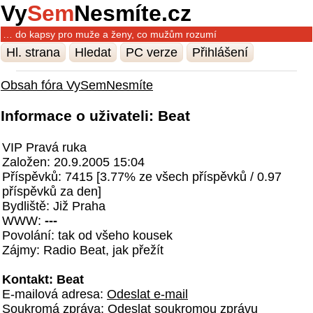
Vy
Sem
Nesmíte.cz
… do kapsy pro muže a ženy, co mužům rozumí
Hl. strana
Hledat
PC verze
Přihlášení
Obsah fóra VySemNesmíte
Informace o uživateli: Beat
VIP Pravá ruka
Založen: 20.9.2005 15:04
Příspěvků: 7415 [3.77% ze všech příspěvků / 0.97
příspěvků za den]
Bydliště: Již Praha
WWW:
---
Povolání: tak od všeho kousek
Zájmy: Radio Beat, jak přežít
Kontakt: Beat
E-mailová adresa:
Odeslat e-mail
Soukromá zpráva:
Odeslat soukromou zprávu