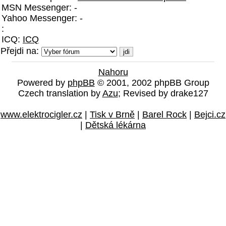
MSN Messenger: -
Yahoo Messenger: -
:
ICQ:
ICQ
Přejdi na:
Nahoru
Powered by
phpBB
© 2001, 2002 phpBB Group
Czech translation by
Azu
; Revised by drake127
www.elektrocigler.cz
|
Tisk v Brně
|
Barel Rock
|
Bejci.cz
|
Dětská lékárna