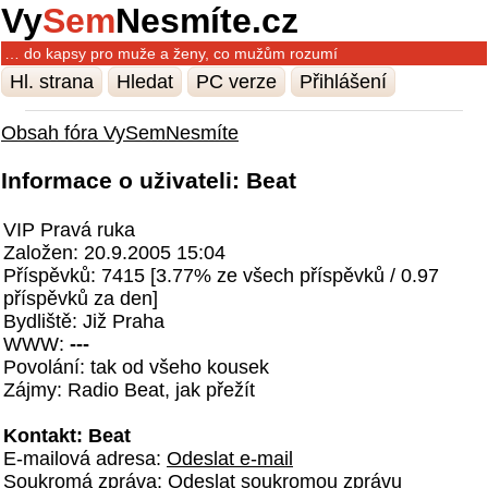
Vy
Sem
Nesmíte.cz
… do kapsy pro muže a ženy, co mužům rozumí
Hl. strana
Hledat
PC verze
Přihlášení
Obsah fóra VySemNesmíte
Informace o uživateli: Beat
VIP Pravá ruka
Založen: 20.9.2005 15:04
Příspěvků: 7415 [3.77% ze všech příspěvků / 0.97
příspěvků za den]
Bydliště: Již Praha
WWW:
---
Povolání: tak od všeho kousek
Zájmy: Radio Beat, jak přežít
Kontakt: Beat
E-mailová adresa:
Odeslat e-mail
Soukromá zpráva:
Odeslat soukromou zprávu