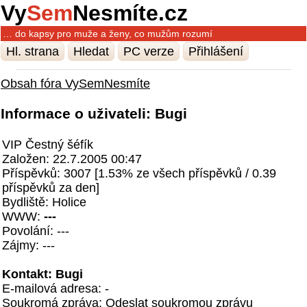
Vy
Sem
Nesmíte.cz
… do kapsy pro muže a ženy, co mužům rozumí
Hl. strana
Hledat
PC verze
Přihlášení
Obsah fóra VySemNesmíte
Informace o uživateli: Bugi
VIP Čestný šéfík
Založen: 22.7.2005 00:47
Příspěvků: 3007 [1.53% ze všech příspěvků / 0.39
příspěvků za den]
Bydliště: Holice
WWW:
---
Povolání: ---
Zájmy: ---
Kontakt: Bugi
E-mailová adresa: -
Soukromá zpráva:
Odeslat soukromou zprávu