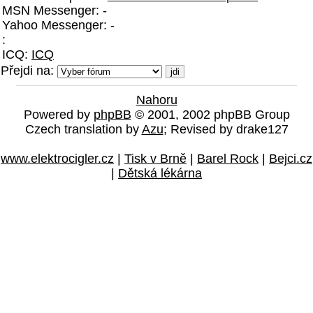
MSN Messenger: -
Yahoo Messenger: -
:
ICQ:
ICQ
Přejdi na:
Nahoru
Powered by
phpBB
© 2001, 2002 phpBB Group
Czech translation by
Azu
; Revised by drake127
www.elektrocigler.cz
|
Tisk v Brně
|
Barel Rock
|
Bejci.cz
|
Dětská lékárna