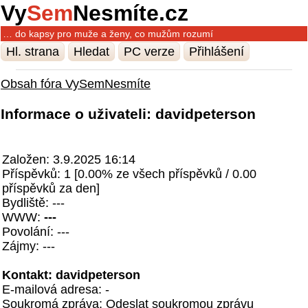
Vy
Sem
Nesmíte.cz
… do kapsy pro muže a ženy, co mužům rozumí
Hl. strana
Hledat
PC verze
Přihlášení
Obsah fóra VySemNesmíte
Informace o uživateli: davidpeterson
Založen: 3.9.2025 16:14
Příspěvků: 1 [0.00% ze všech příspěvků / 0.00
příspěvků za den]
Bydliště: ---
WWW:
---
Povolání: ---
Zájmy: ---
Kontakt: davidpeterson
E-mailová adresa: -
Soukromá zpráva:
Odeslat soukromou zprávu