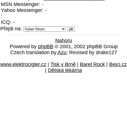
MSN Messenger: -
Yahoo Messenger: -
:
ICQ: -
Přejdi na:
Nahoru
Powered by
phpBB
© 2001, 2002 phpBB Group
Czech translation by
Azu
; Revised by drake127
www.elektrocigler.cz
|
Tisk v Brně
|
Barel Rock
|
Bejci.cz
|
Dětská lékárna