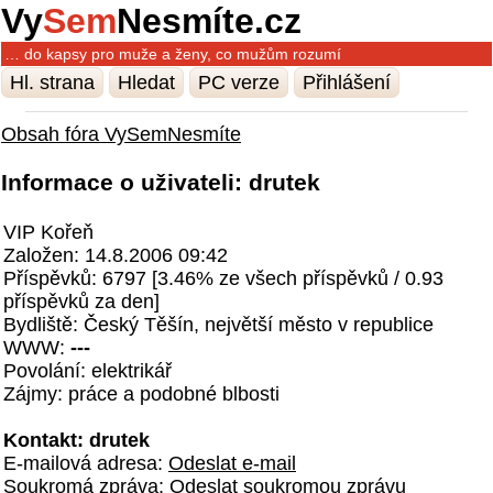
Vy
Sem
Nesmíte.cz
… do kapsy pro muže a ženy, co mužům rozumí
Hl. strana
Hledat
PC verze
Přihlášení
Obsah fóra VySemNesmíte
Informace o uživateli: drutek
VIP Kořeň
Založen: 14.8.2006 09:42
Příspěvků: 6797 [3.46% ze všech příspěvků / 0.93
příspěvků za den]
Bydliště: Český Těšín, největší město v republice
WWW:
---
Povolání: elektrikář
Zájmy: práce a podobné blbosti
Kontakt: drutek
E-mailová adresa:
Odeslat e-mail
Soukromá zpráva:
Odeslat soukromou zprávu