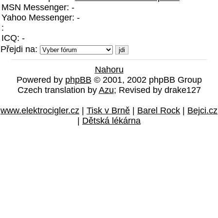
MSN Messenger: -
Yahoo Messenger: -
:
ICQ: -
Přejdi na:
Nahoru
Powered by
phpBB
© 2001, 2002 phpBB Group
Czech translation by
Azu
; Revised by drake127
www.elektrocigler.cz
|
Tisk v Brně
|
Barel Rock
|
Bejci.cz
|
Dětská lékárna