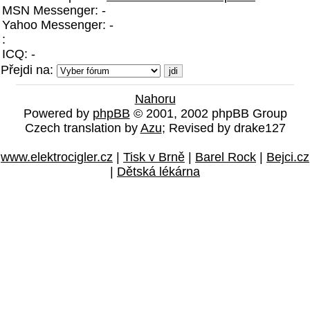
MSN Messenger: -
Yahoo Messenger: -
:
ICQ: -
Přejdi na:
Nahoru
Powered by
phpBB
© 2001, 2002 phpBB Group
Czech translation by
Azu
; Revised by drake127
www.elektrocigler.cz
|
Tisk v Brně
|
Barel Rock
|
Bejci.cz
|
Dětská lékárna