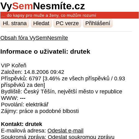
Vy
Sem
Nesmíte.cz
… do kapsy pro muže a ženy, co mužům rozumí
Hl. strana
Hledat
PC verze
Přihlášení
Obsah fóra VySemNesmíte
Informace o uživateli: drutek
VIP Kořeň
Založen: 14.8.2006 09:42
Příspěvků: 6797 [3.46% ze všech příspěvků / 0.93
příspěvků za den]
Bydliště: Český Těšín, největší město v republice
WWW:
---
Povolání: elektrikář
Zájmy: práce a podobné blbosti
Kontakt: drutek
E-mailová adresa:
Odeslat e-mail
Soukromá zpráva:
Odeslat soukromou zprávu