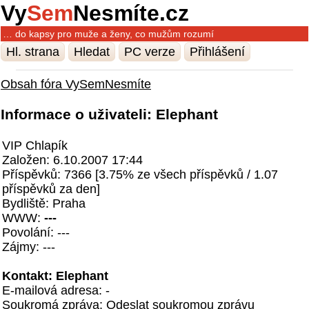
Vy
Sem
Nesmíte.cz
… do kapsy pro muže a ženy, co mužům rozumí
Hl. strana
Hledat
PC verze
Přihlášení
Obsah fóra VySemNesmíte
Informace o uživateli: Elephant
VIP Chlapík
Založen: 6.10.2007 17:44
Příspěvků: 7366 [3.75% ze všech příspěvků / 1.07
příspěvků za den]
Bydliště: Praha
WWW:
---
Povolání: ---
Zájmy: ---
Kontakt: Elephant
E-mailová adresa: -
Soukromá zpráva:
Odeslat soukromou zprávu