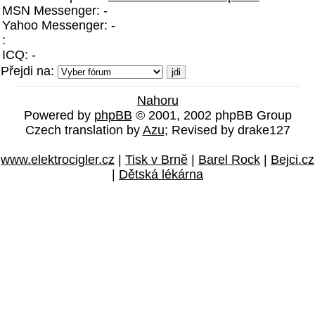
MSN Messenger: -
Yahoo Messenger: -
:
ICQ: -
Přejdi na:
Nahoru
Powered by
phpBB
© 2001, 2002 phpBB Group
Czech translation by
Azu
; Revised by drake127
www.elektrocigler.cz
|
Tisk v Brně
|
Barel Rock
|
Bejci.cz
|
Dětská lékárna