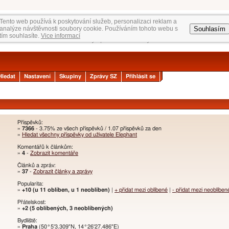
Tento web používá k poskytování služeb, personalizaci reklam a
Souhlasím
analýze návštěvnosti soubory cookie. Používáním tohoto webu s
tím souhlasíte.
Vice informací
Hledat
Nastavení
Skupiny
Zprávy SZ
Přihlásit se
Příspěvků:
»
7366
- 3.75% ze všech příspěvků / 1.07 příspěvků za den
»
Hledat všechny příspěvky od uživatele Elephant
Komentářů k článkům:
»
4
-
Zobrazit komentáře
Článků a zpráv:
»
37
-
Zobrazit články a zprávy
Popularita:
»
+10 (u 11 oblíben, u 1 neoblíben)
|
+ přidat mezi oblíbené
|
- přidat mezi neoblíben
Přátelskost:
»
+2 (5 oblíbených, 3 neoblíbených)
Bydliště:
»
Praha
(50°5'3.309"N, 14°26'27.486"E)