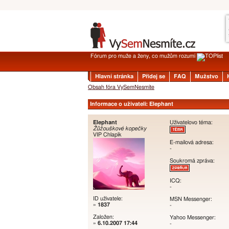
Fórum pro muže a ženy, co mužům rozumí
Hlavní stránka
Přidej se
FAQ
Mužstvo
Obsah fóra VySemNesmíte
Informace o uživateli: Elephant
Elephant
Uživatelovo téma:
Žůžouškové kopečky
VIP Chlapík
E-mailová adresa:
-
Soukromá zpráva:
ICQ:
-
ID uživatele:
MSN Messenger:
»
1837
-
Založen:
Yahoo Messenger:
»
6.10.2007 17:44
-