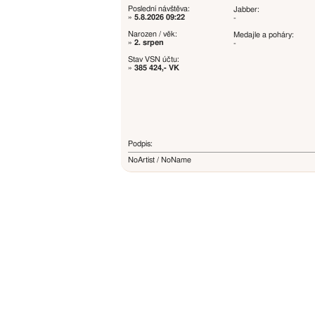
Poslední návštěva:
Jabber:
»
5.8.2026 09:22
-
Narozen / věk:
Medajle a poháry:
»
2. srpen
-
Stav VSN účtu:
»
385 424,- VK
Podpis:
NoArtist / NoName