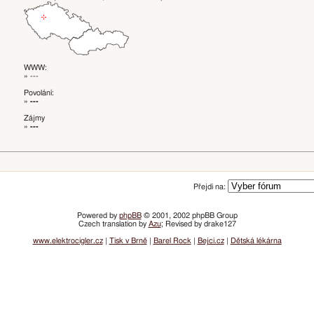
WWW:
» ---
Povolání:
»
---
Zájmy
»
---
Přejdi na:
Powered by
phpBB
© 2001, 2002 phpBB Group
Czech translation by
Azu
; Revised by drake127
www.elektrocigler.cz
|
Tisk v Brně
|
Barel Rock
|
Bejci.cz
|
Dětská lékárna