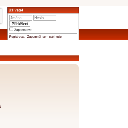
Uživatel
Zapamatovat
Registrovat
|
Zapomněl jsem své heslo
é