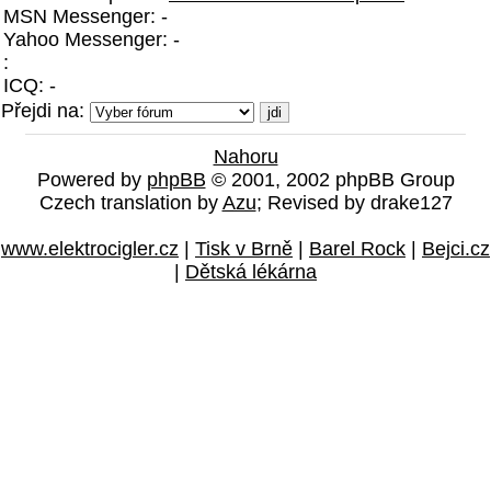
MSN Messenger: -
Yahoo Messenger: -
:
ICQ: -
Přejdi na:
Nahoru
Powered by
phpBB
© 2001, 2002 phpBB Group
Czech translation by
Azu
; Revised by drake127
www.elektrocigler.cz
|
Tisk v Brně
|
Barel Rock
|
Bejci.cz
|
Dětská lékárna