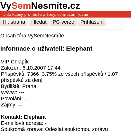
Vy
Sem
Nesmíte.cz
… do kapsy pro muže a ženy, co mužům rozumí
Hl. strana
Hledat
PC verze
Přihlášení
Obsah fóra VySemNesmíte
Informace o uživateli: Elephant
VIP Chlapík
Založen: 6.10.2007 17:44
Příspěvků: 7366 [3.75% ze všech příspěvků / 1.07
příspěvků za den]
Bydliště: Praha
WWW:
---
Povolání: ---
Zájmy: ---
Kontakt: Elephant
E-mailová adresa: -
Soukromá zpráva:
Odeslat soukromou zprávu