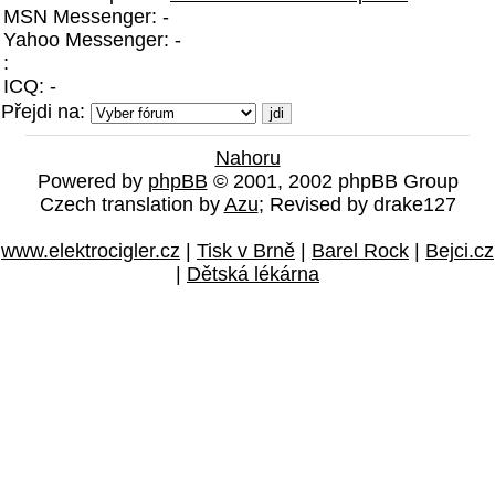
MSN Messenger: -
Yahoo Messenger: -
:
ICQ: -
Přejdi na:
Nahoru
Powered by
phpBB
© 2001, 2002 phpBB Group
Czech translation by
Azu
; Revised by drake127
www.elektrocigler.cz
|
Tisk v Brně
|
Barel Rock
|
Bejci.cz
|
Dětská lékárna