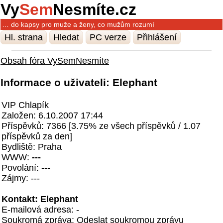
Vy
Sem
Nesmíte.cz
… do kapsy pro muže a ženy, co mužům rozumí
Hl. strana
Hledat
PC verze
Přihlášení
Obsah fóra VySemNesmíte
Informace o uživateli: Elephant
VIP Chlapík
Založen: 6.10.2007 17:44
Příspěvků: 7366 [3.75% ze všech příspěvků / 1.07
příspěvků za den]
Bydliště: Praha
WWW:
---
Povolání: ---
Zájmy: ---
Kontakt: Elephant
E-mailová adresa: -
Soukromá zpráva:
Odeslat soukromou zprávu