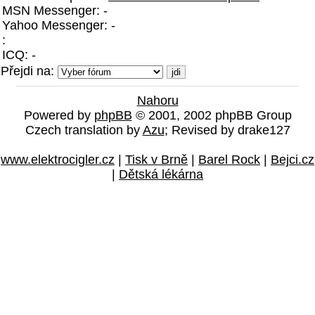
MSN Messenger: -
Yahoo Messenger: -
:
ICQ: -
Přejdi na:
Nahoru
Powered by
phpBB
© 2001, 2002 phpBB Group
Czech translation by
Azu
; Revised by drake127
www.elektrocigler.cz
|
Tisk v Brně
|
Barel Rock
|
Bejci.cz
|
Dětská lékárna