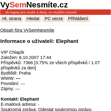
Vy
Sem
Nesmíte.cz
… do kapsy pro muže a ženy, co mužům rozumí
Hl. strana
Hledat
PC verze
Přihlášení
Obsah fóra VySemNesmíte
Informace o uživateli: Elephant
VIP Chlapík
Založen: 6.10.2007 17:44
Příspěvků: 7366 [3.75% ze všech příspěvků / 1.07
příspěvků za den]
Bydliště: Praha
WWW:
---
Povolání: ---
Zájmy: ---
Kontakt: Elephant
E-mailová adresa: -
Soukromá zpráva:
Odeslat soukromou zprávu