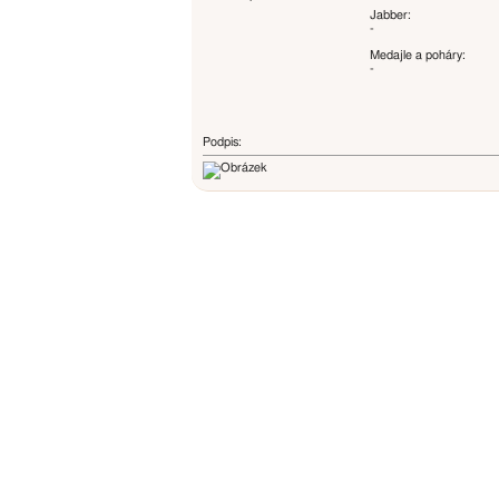
Jabber:
-
Medajle a poháry:
-
Podpis: