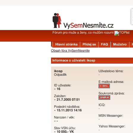
Fórum pro muže a ženy, co mužům rozumí
Hlavní stránka
Přidej se
FAQ
Mužstvo
Obsah fóra VySemNesmíte
Informace o uživateli: ikosp
ikosp
Uživatelovo téma:
Odpadlík
-
E-mailová adresa:
ID uživatele:
»
16
Soukromá zpráva:
Založen:
»
21.7.2005 07:51
ICQ:
Poslední návštěva:
-
»
15.11.2013 14:16
MSN Messenger:
Narozen / věk:
-
»
-
Yahoo Messenger:
Stav VSN účtu:
-
»
10 050,- VK