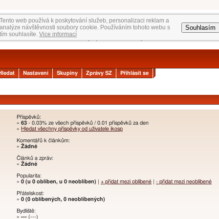
Tento web používá k poskytování služeb, personalizaci reklam a
Souhlasím
analýze návštěvnosti soubory cookie. Používáním tohoto webu s
tím souhlasíte.
Vice informací
Hledat
Nastavení
Skupiny
Zprávy SZ
Přihlásit se
Příspěvků:
»
63
- 0.03% ze všech příspěvků / 0.01 příspěvků za den
»
Hledat všechny příspěvky od uživatele ikosp
Komentářů k článkům:
»
Žádné
Článků a zpráv:
»
Žádné
Popularita:
»
0 (u 0 oblíben, u 0 neoblíben)
|
+ přidat mezi oblíbené
|
- přidat mezi neoblíbené
Přátelskost:
»
0 (0 oblíbených, 0 neoblíbených)
Bydliště:
»
---
(---)