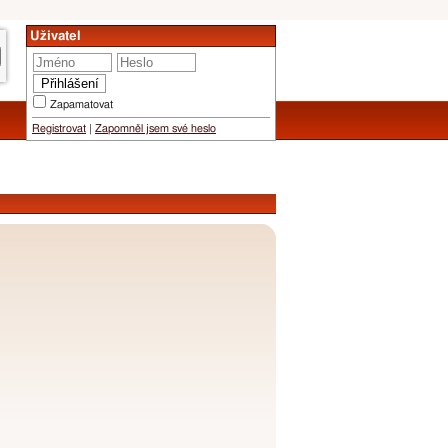
Uživatel
Zapamatovat
Registrovat
|
Zapomněl jsem své heslo