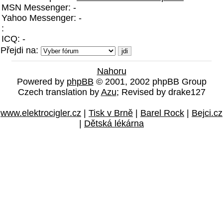
MSN Messenger: -
Yahoo Messenger: -
:
ICQ: -
Přejdi na:
Nahoru
Powered by
phpBB
© 2001, 2002 phpBB Group
Czech translation by
Azu
; Revised by drake127
www.elektrocigler.cz
|
Tisk v Brně
|
Barel Rock
|
Bejci.cz
|
Dětská lékárna