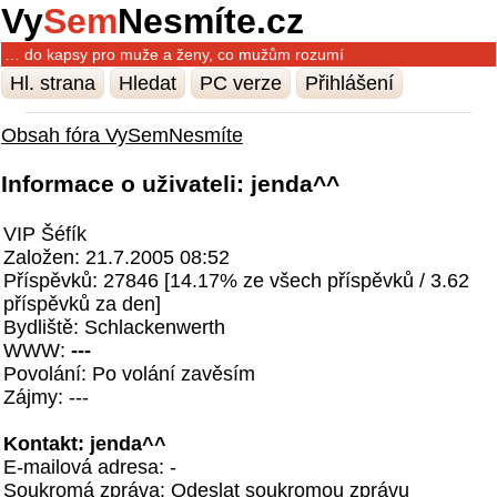
Vy
Sem
Nesmíte.cz
… do kapsy pro muže a ženy, co mužům rozumí
Hl. strana
Hledat
PC verze
Přihlášení
Obsah fóra VySemNesmíte
Informace o uživateli: jenda^^
VIP Šéfík
Založen: 21.7.2005 08:52
Příspěvků: 27846 [14.17% ze všech příspěvků / 3.62
příspěvků za den]
Bydliště: Schlackenwerth
WWW:
---
Povolání: Po volání zavěsím
Zájmy: ---
Kontakt: jenda^^
E-mailová adresa: -
Soukromá zpráva:
Odeslat soukromou zprávu