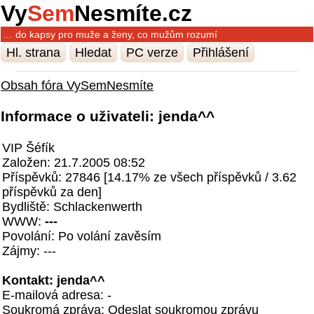
Vy
Sem
Nesmíte.cz
… do kapsy pro muže a ženy, co mužům rozumí
Hl. strana
Hledat
PC verze
Přihlášení
Obsah fóra VySemNesmíte
Informace o uživateli: jenda^^
VIP Šéfík
Založen: 21.7.2005 08:52
Příspěvků: 27846 [14.17% ze všech příspěvků / 3.62
příspěvků za den]
Bydliště: Schlackenwerth
WWW:
---
Povolání: Po volání zavěsím
Zájmy: ---
Kontakt: jenda^^
E-mailová adresa: -
Soukromá zpráva:
Odeslat soukromou zprávu