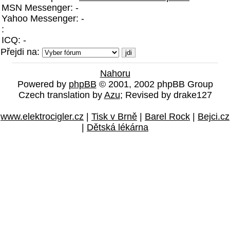
MSN Messenger: -
Yahoo Messenger: -
:
ICQ: -
Přejdi na:
Nahoru
Powered by
phpBB
© 2001, 2002 phpBB Group
Czech translation by
Azu
; Revised by drake127
www.elektrocigler.cz
|
Tisk v Brně
|
Barel Rock
|
Bejci.cz
|
Dětská lékárna