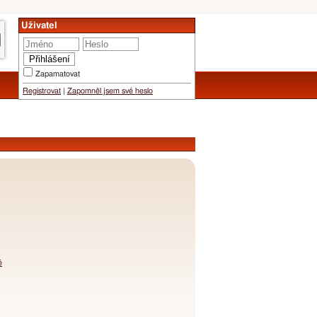
Uživatel
Zapamatovat
Registrovat
|
Zapomněl jsem své heslo
é