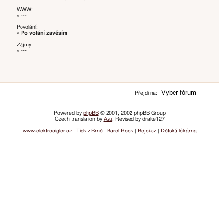
WWW:
» ---
Povolání:
»
Po volání zavěsím
Zájmy
»
---
Přejdi na:
Powered by
phpBB
© 2001, 2002 phpBB Group
Czech translation by
Azu
; Revised by drake127
www.elektrocigler.cz
|
Tisk v Brně
|
Barel Rock
|
Bejci.cz
|
Dětská lékárna