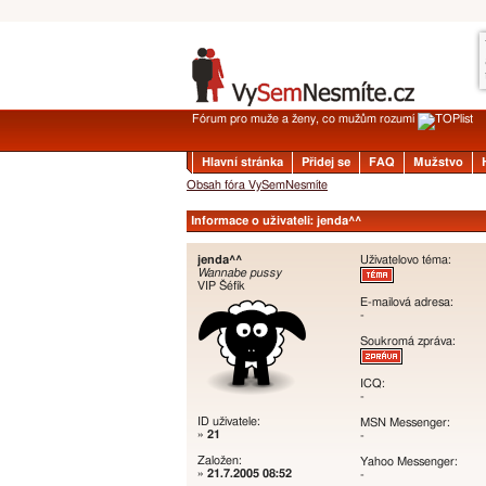
Fórum pro muže a ženy, co mužům rozumí
Hlavní stránka
Přidej se
FAQ
Mužstvo
Obsah fóra VySemNesmíte
Informace o uživateli: jenda^^
jenda^^
Uživatelovo téma:
Wannabe pussy
VIP Šéfík
E-mailová adresa:
-
Soukromá zpráva:
ICQ:
-
ID uživatele:
MSN Messenger:
»
21
-
Založen:
Yahoo Messenger:
»
21.7.2005 08:52
-