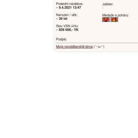
Poslední návštěva:
Jabber:
»
9.4.2021 13:47
-
Narozen / věk:
Medajle a poháry:
»
36 let
Stav VSN účtu:
»
826 606,- VK
Podpis:
Moje nejoblíbenější téma
(´･ω･`)