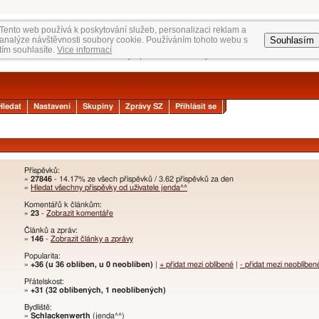
Tento web používá k poskytování služeb, personalizaci reklam a
Souhlasím
analýze návštěvnosti soubory cookie. Používáním tohoto webu s
tím souhlasíte.
Vice informací
Hledat
Nastavení
Skupiny
Zprávy SZ
Přihlásit se
Příspěvků:
»
27846
- 14.17% ze všech příspěvků / 3.62 příspěvků za den
»
Hledat všechny příspěvky od uživatele jenda^^
Komentářů k článkům:
»
23
-
Zobrazit komentáře
Článků a zpráv:
»
146
-
Zobrazit články a zprávy
Popularita:
»
+36 (u 36 oblíben, u 0 neoblíben)
|
+ přidat mezi oblíbené
|
- přidat mezi neoblíben
Přátelskost:
»
+31 (32 oblíbených, 1 neoblíbených)
Bydliště:
»
Schlackenwerth
(jenda^^)