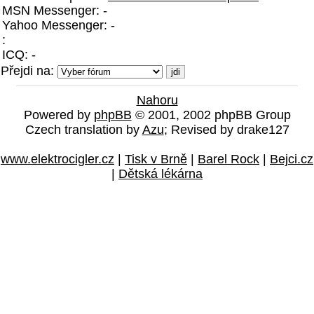
MSN Messenger: -
Yahoo Messenger: -
:
ICQ: -
Přejdi na:
Nahoru
Powered by
phpBB
© 2001, 2002 phpBB Group
Czech translation by
Azu
; Revised by drake127
www.elektrocigler.cz
|
Tisk v Brně
|
Barel Rock
|
Bejci.cz
|
Dětská lékárna