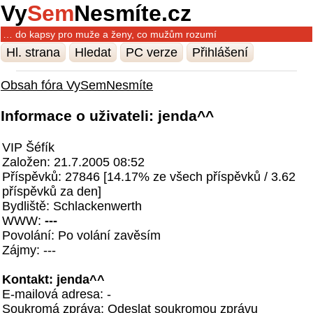
Vy
Sem
Nesmíte.cz
… do kapsy pro muže a ženy, co mužům rozumí
Hl. strana
Hledat
PC verze
Přihlášení
Obsah fóra VySemNesmíte
Informace o uživateli: jenda^^
VIP Šéfík
Založen: 21.7.2005 08:52
Příspěvků: 27846 [14.17% ze všech příspěvků / 3.62
příspěvků za den]
Bydliště: Schlackenwerth
WWW:
---
Povolání: Po volání zavěsím
Zájmy: ---
Kontakt: jenda^^
E-mailová adresa: -
Soukromá zpráva:
Odeslat soukromou zprávu