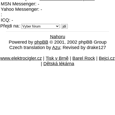
MSN Messenger: -
Yahoo Messenger: -
:
ICQ: -
Přejdi na:
Nahoru
Powered by
phpBB
© 2001, 2002 phpBB Group
Czech translation by
Azu
; Revised by drake127
www.elektrocigler.cz
|
Tisk v Brně
|
Barel Rock
|
Bejci.cz
|
Dětská lékárna