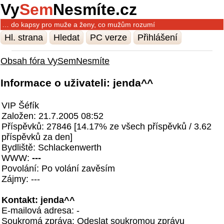
Vy
Sem
Nesmíte.cz
… do kapsy pro muže a ženy, co mužům rozumí
Hl. strana
Hledat
PC verze
Přihlášení
Obsah fóra VySemNesmíte
Informace o uživateli: jenda^^
VIP Šéfík
Založen: 21.7.2005 08:52
Příspěvků: 27846 [14.17% ze všech příspěvků / 3.62
příspěvků za den]
Bydliště: Schlackenwerth
WWW:
---
Povolání: Po volání zavěsím
Zájmy: ---
Kontakt: jenda^^
E-mailová adresa: -
Soukromá zpráva:
Odeslat soukromou zprávu