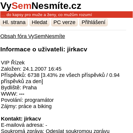
Vy
Sem
Nesmíte.cz
… do kapsy pro muže a ženy, co mužům rozumí
Hl. strana
Hledat
PC verze
Přihlášení
Obsah fóra VySemNesmíte
Informace o uživateli: jirkacv
VIP Řízek
Založen: 24.1.2007 16:45
Příspěvků: 6738 [3.43% ze všech příspěvků / 0.94
příspěvků za den]
Bydliště: Praha
WWW:
---
Povolání: programátor
Zájmy: práce a biking
Kontakt: jirkacv
E-mailová adresa: -
Soukromá zpráva:
Odeslat soukromou zprávu