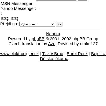
MSN Messenger: -
Yahoo Messenger: -
:
ICQ:
ICQ
Přejdi na:
Nahoru
Powered by
phpBB
© 2001, 2002 phpBB Group
Czech translation by
Azu
; Revised by drake127
www.elektrocigler.cz
|
Tisk v Brně
|
Barel Rock
|
Bejci.cz
|
Dětská lékárna