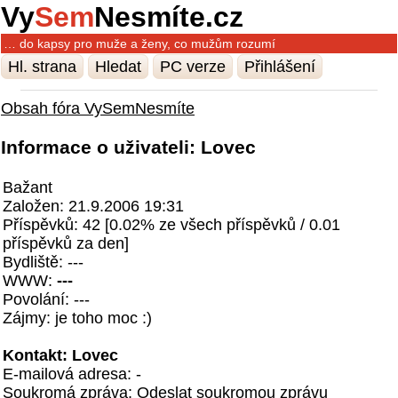
Vy
Sem
Nesmíte.cz
… do kapsy pro muže a ženy, co mužům rozumí
Hl. strana
Hledat
PC verze
Přihlášení
Obsah fóra VySemNesmíte
Informace o uživateli: Lovec
Bažant
Založen: 21.9.2006 19:31
Příspěvků: 42 [0.02% ze všech příspěvků / 0.01
příspěvků za den]
Bydliště: ---
WWW:
---
Povolání: ---
Zájmy: je toho moc :)
Kontakt: Lovec
E-mailová adresa: -
Soukromá zpráva:
Odeslat soukromou zprávu