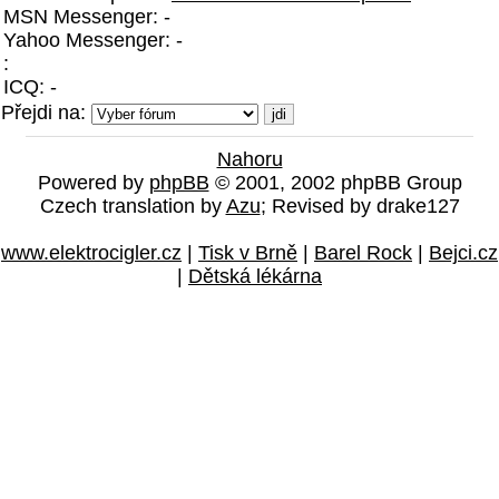
MSN Messenger: -
Yahoo Messenger: -
:
ICQ: -
Přejdi na:
Nahoru
Powered by
phpBB
© 2001, 2002 phpBB Group
Czech translation by
Azu
; Revised by drake127
www.elektrocigler.cz
|
Tisk v Brně
|
Barel Rock
|
Bejci.cz
|
Dětská lékárna