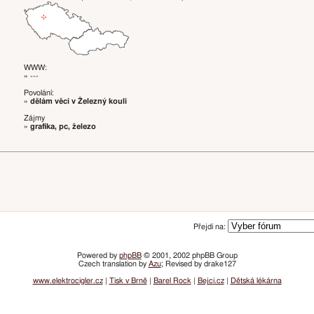
WWW:
» ---
Povolání:
»
dělám věci v Železný kouli
Zájmy
»
grafika, pc, železo
Přejdi na:
Powered by
phpBB
© 2001, 2002 phpBB Group
Czech translation by
Azu
; Revised by drake127
www.elektrocigler.cz
|
Tisk v Brně
|
Barel Rock
|
Bejci.cz
|
Dětská lékárna