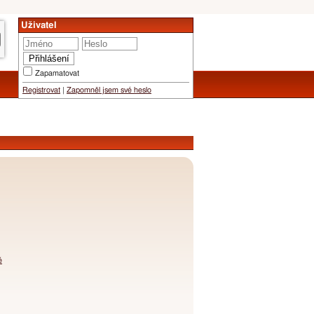
Uživatel
Zapamatovat
Registrovat
|
Zapomněl jsem své heslo
é