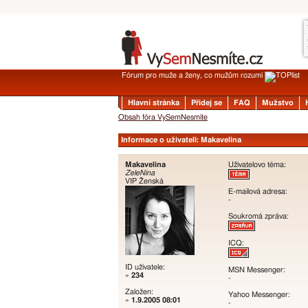
Fórum pro muže a ženy, co mužům rozumí
Hlavní stránka
Přidej se
FAQ
Mužstvo
Obsah fóra VySemNesmíte
Informace o uživateli: Makavelina
Makavelina
Uživatelovo téma:
ZeleNina
VIP Ženská
E-mailová adresa:
-
Soukromá zpráva:
ICQ:
ID uživatele:
MSN Messenger:
»
234
-
Založen:
Yahoo Messenger:
»
1.9.2005 08:01
-