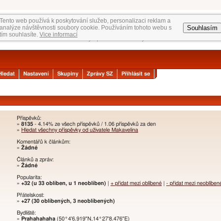
Tento web používá k poskytování služeb, personalizaci reklam a
Souhlasím
analýze návštěvnosti soubory cookie. Používáním tohoto webu s
tím souhlasíte.
Vice informací
Hledat
Nastavení
Skupiny
Zprávy SZ
Přihlásit se
Příspěvků:
»
8135
- 4.14% ze všech příspěvků / 1.06 příspěvků za den
»
Hledat všechny příspěvky od uživatele Makavelina
Komentářů k článkům:
»
Žádné
Článků a zpráv:
»
Žádné
Popularita:
»
+32 (u 33 oblíben, u 1 neoblíben)
|
+ přidat mezi oblíbené
|
- přidat mezi neoblíben
Přátelskost:
»
+27 (30 oblíbených, 3 neoblíbených)
Bydliště:
»
Prahahahaha
(50°4'6.919"N,14°27'8.476"E)