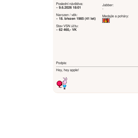
Poslední návštěva:
Jabber:
»
9.6.2026 18:01
-
Narozen / věk:
Medajle a poháry:
»
18. březen 1985 (41 let)
Stav VSN účtu:
»
62 460,- VK
Podpis:
Hey, hey apple!