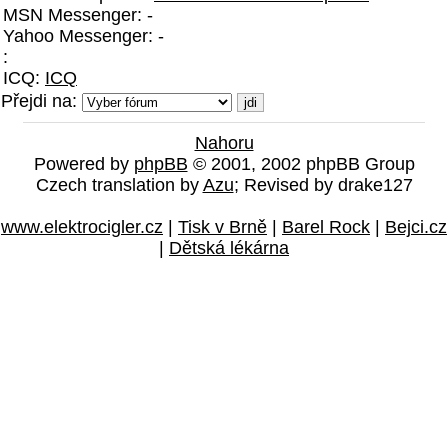
MSN Messenger: -
Yahoo Messenger: -
:
ICQ:
ICQ
Přejdi na:
Nahoru
Powered by
phpBB
© 2001, 2002 phpBB Group
Czech translation by
Azu
; Revised by drake127
www.elektrocigler.cz
|
Tisk v Brně
|
Barel Rock
|
Bejci.cz
|
Dětská lékárna