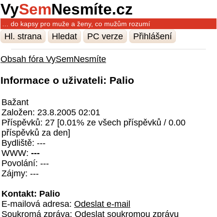
Vy
Sem
Nesmíte.cz
… do kapsy pro muže a ženy, co mužům rozumí
Hl. strana
Hledat
PC verze
Přihlášení
Obsah fóra VySemNesmíte
Informace o uživateli: Palio
Bažant
Založen: 23.8.2005 02:01
Příspěvků: 27 [0.01% ze všech příspěvků / 0.00
příspěvků za den]
Bydliště: ---
WWW:
---
Povolání: ---
Zájmy: ---
Kontakt: Palio
E-mailová adresa:
Odeslat e-mail
Soukromá zpráva:
Odeslat soukromou zprávu