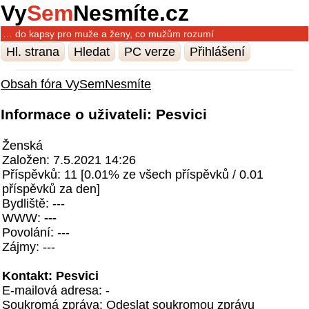
Vy
Sem
Nesmíte.cz
… do kapsy pro muže a ženy, co mužům rozumí
Hl. strana
Hledat
PC verze
Přihlášení
Obsah fóra VySemNesmíte
Informace o uživateli: Pesvici
Ženská
Založen: 7.5.2021 14:26
Příspěvků: 11 [0.01% ze všech příspěvků / 0.01
příspěvků za den]
Bydliště: ---
WWW:
---
Povolání: ---
Zájmy: ---
Kontakt: Pesvici
E-mailová adresa: -
Soukromá zpráva:
Odeslat soukromou zprávu