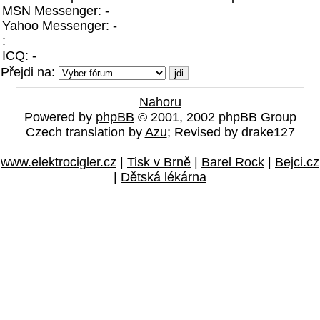
MSN Messenger: -
Yahoo Messenger: -
:
ICQ: -
Přejdi na:
Nahoru
Powered by
phpBB
© 2001, 2002 phpBB Group
Czech translation by
Azu
; Revised by drake127
www.elektrocigler.cz
|
Tisk v Brně
|
Barel Rock
|
Bejci.cz
|
Dětská lékárna