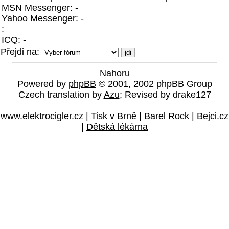
MSN Messenger: -
Yahoo Messenger: -
:
ICQ: -
Přejdi na:
Nahoru
Powered by
phpBB
© 2001, 2002 phpBB Group
Czech translation by
Azu
; Revised by drake127
www.elektrocigler.cz
|
Tisk v Brně
|
Barel Rock
|
Bejci.cz
|
Dětská lékárna