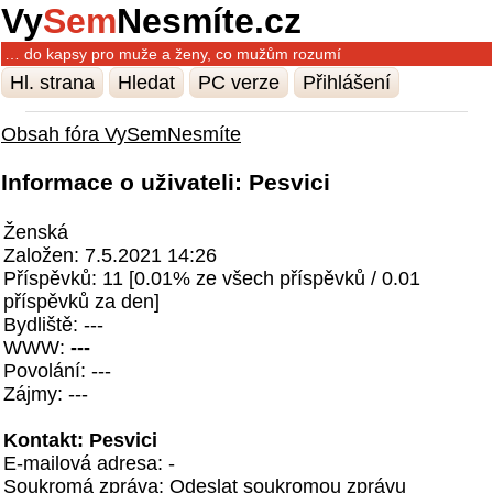
Vy
Sem
Nesmíte.cz
… do kapsy pro muže a ženy, co mužům rozumí
Hl. strana
Hledat
PC verze
Přihlášení
Obsah fóra VySemNesmíte
Informace o uživateli: Pesvici
Ženská
Založen: 7.5.2021 14:26
Příspěvků: 11 [0.01% ze všech příspěvků / 0.01
příspěvků za den]
Bydliště: ---
WWW:
---
Povolání: ---
Zájmy: ---
Kontakt: Pesvici
E-mailová adresa: -
Soukromá zpráva:
Odeslat soukromou zprávu