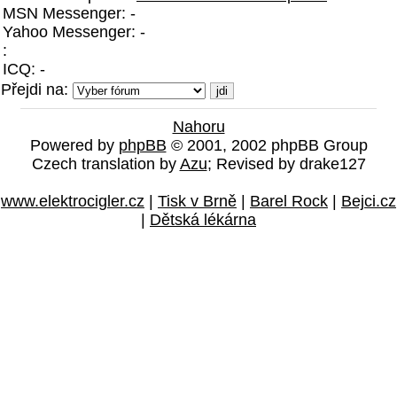
MSN Messenger: -
Yahoo Messenger: -
:
ICQ: -
Přejdi na:
Nahoru
Powered by
phpBB
© 2001, 2002 phpBB Group
Czech translation by
Azu
; Revised by drake127
www.elektrocigler.cz
|
Tisk v Brně
|
Barel Rock
|
Bejci.cz
|
Dětská lékárna