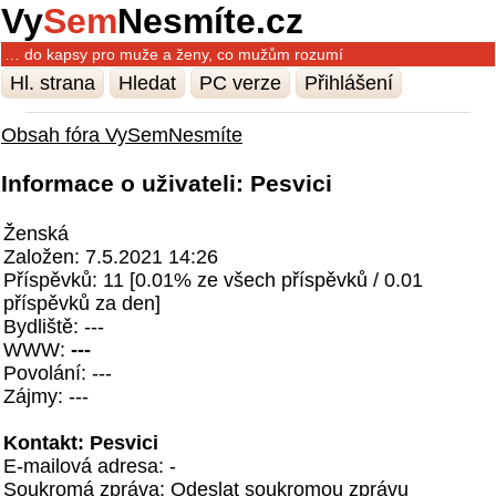
Vy
Sem
Nesmíte.cz
… do kapsy pro muže a ženy, co mužům rozumí
Hl. strana
Hledat
PC verze
Přihlášení
Obsah fóra VySemNesmíte
Informace o uživateli: Pesvici
Ženská
Založen: 7.5.2021 14:26
Příspěvků: 11 [0.01% ze všech příspěvků / 0.01
příspěvků za den]
Bydliště: ---
WWW:
---
Povolání: ---
Zájmy: ---
Kontakt: Pesvici
E-mailová adresa: -
Soukromá zpráva:
Odeslat soukromou zprávu