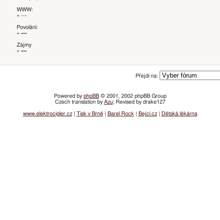
WWW:
» ---
Povolání:
»
---
Zájmy
»
---
Přejdi na:
Powered by
phpBB
© 2001, 2002 phpBB Group
Czech translation by
Azu
; Revised by drake127
www.elektrocigler.cz
|
Tisk v Brně
|
Barel Rock
|
Bejci.cz
|
Dětská lékárna