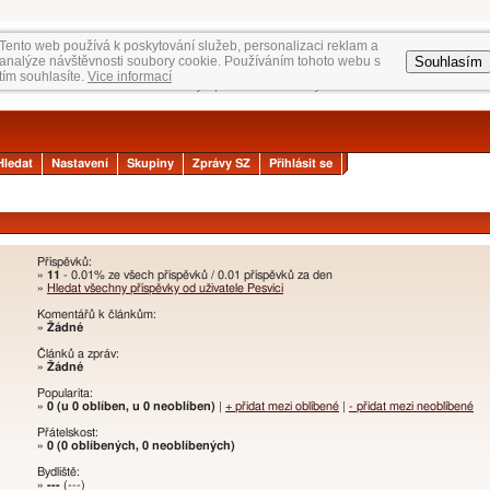
Tento web používá k poskytování služeb, personalizaci reklam a
Souhlasím
analýze návštěvnosti soubory cookie. Používáním tohoto webu s
tím souhlasíte.
Vice informací
Hledat
Nastavení
Skupiny
Zprávy SZ
Přihlásit se
Příspěvků:
»
11
- 0.01% ze všech příspěvků / 0.01 příspěvků za den
»
Hledat všechny příspěvky od uživatele Pesvici
Komentářů k článkům:
»
Žádné
Článků a zpráv:
»
Žádné
Popularita:
»
0 (u 0 oblíben, u 0 neoblíben)
|
+ přidat mezi oblíbené
|
- přidat mezi neoblíbené
Přátelskost:
»
0 (0 oblíbených, 0 neoblíbených)
Bydliště:
»
---
(---)