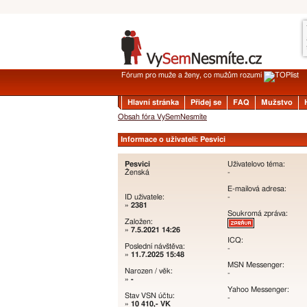
Fórum pro muže a ženy, co mužům rozumí
Hlavní stránka
Přidej se
FAQ
Mužstvo
Obsah fóra VySemNesmíte
Informace o uživateli: Pesvici
Pesvici
Uživatelovo téma:
Ženská
-
E-mailová adresa:
ID uživatele:
-
»
2381
Soukromá zpráva:
Založen:
»
7.5.2021 14:26
ICQ:
Poslední návštěva:
-
»
11.7.2025 15:48
MSN Messenger:
Narozen / věk:
-
»
-
Yahoo Messenger:
Stav VSN účtu:
-
»
10 410,- VK