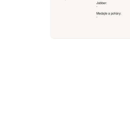
Jabber:
-
Medajle a poháry:
-