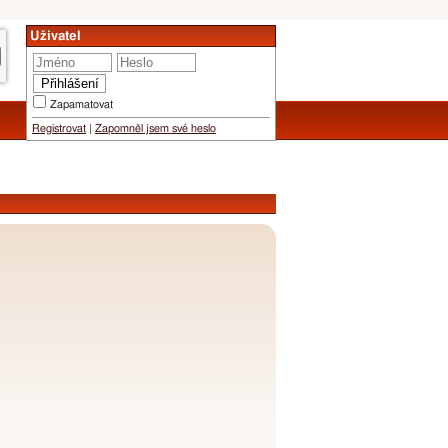
Uživatel
Zapamatovat
Registrovat
|
Zapomněl jsem své heslo