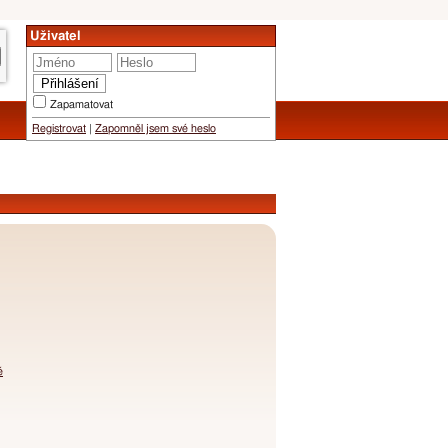
Uživatel
Zapamatovat
Registrovat
|
Zapomněl jsem své heslo
é