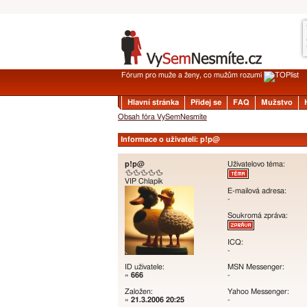
Fórum pro muže a ženy, co mužům rozumí
Hlavní stránka
Přidej se
FAQ
Mužstvo
Obsah fóra VySemNesmíte
Informace o uživateli: p!p@
p!p@
Uživatelovo téma:
🦆🦆🦆🦆🦆
VIP Chlapík
E-mailová adresa:
-
Soukromá zpráva:
ICQ:
-
ID uživatele:
MSN Messenger:
»
666
-
Založen:
Yahoo Messenger:
»
21.3.2006 20:25
-