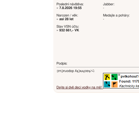
Poslední návštěva:
Jabber:
»
7.8.2026 19:55
-
Narozen / věk:
Medajle a poháry:
»
asi 28 let
-
Stav VSN účtu:
»
932 661,- VK
Podpis:
:ו֥ɾnכַnɹodop ʎʞכַıuɥɔɐʞ♪♫
Dejte si dvě deci vodky na mě!