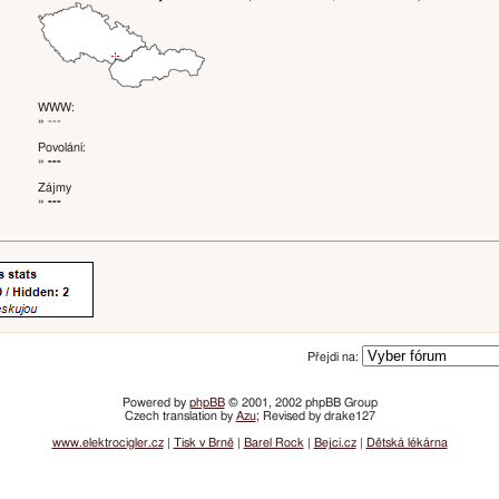
WWW:
» ---
Povolání:
»
---
Zájmy
»
---
Přejdi na:
Powered by
phpBB
© 2001, 2002 phpBB Group
Czech translation by
Azu
; Revised by drake127
www.elektrocigler.cz
|
Tisk v Brně
|
Barel Rock
|
Bejci.cz
|
Dětská lékárna