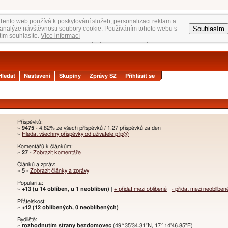
Tento web používá k poskytování služeb, personalizaci reklam a
Souhlasím
analýze návštěvnosti soubory cookie. Používáním tohoto webu s
tím souhlasíte.
Vice informací
Hledat
Nastavení
Skupiny
Zprávy SZ
Přihlásit se
Příspěvků:
»
9475
- 4.82% ze všech příspěvků / 1.27 příspěvků za den
»
Hledat všechny příspěvky od uživatele p!p@
Komentářů k článkům:
»
27
-
Zobrazit komentáře
Článků a zpráv:
»
5
-
Zobrazit články a zprávy
Popularita:
»
+13 (u 14 oblíben, u 1 neoblíben)
|
+ přidat mezi oblíbené
|
- přidat mezi neoblíben
Přátelskost:
»
+12 (12 oblíbených, 0 neoblíbených)
Bydliště:
»
rozhodnutím strany bezdomovec
(49°35'34.31"N, 17°14'46.85"E)