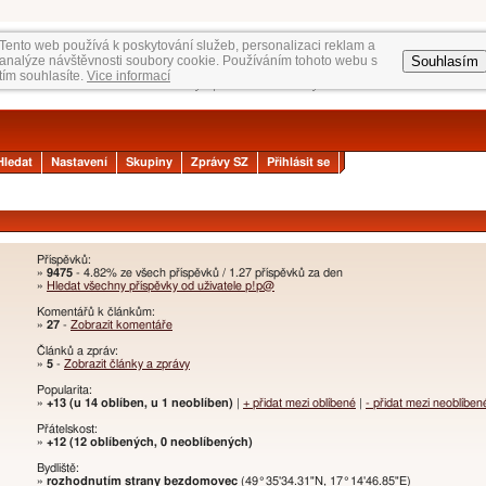
Tento web používá k poskytování služeb, personalizaci reklam a
Souhlasím
analýze návštěvnosti soubory cookie. Používáním tohoto webu s
tím souhlasíte.
Vice informací
Hledat
Nastavení
Skupiny
Zprávy SZ
Přihlásit se
Příspěvků:
»
9475
- 4.82% ze všech příspěvků / 1.27 příspěvků za den
»
Hledat všechny příspěvky od uživatele p!p@
Komentářů k článkům:
»
27
-
Zobrazit komentáře
Článků a zpráv:
»
5
-
Zobrazit články a zprávy
Popularita:
»
+13 (u 14 oblíben, u 1 neoblíben)
|
+ přidat mezi oblíbené
|
- přidat mezi neoblíben
Přátelskost:
»
+12 (12 oblíbených, 0 neoblíbených)
Bydliště:
»
rozhodnutím strany bezdomovec
(49°35'34.31"N, 17°14'46.85"E)