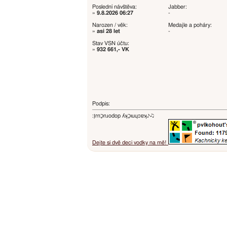
Poslední návštěva:
Jabber:
»
9.8.2026 06:27
-
Narozen / věk:
Medajle a poháry:
»
asi 28 let
-
Stav VSN účtu:
»
932 661,- VK
Podpis:
:ו֥ɾnכַnɹodop ʎʞכַıuɥɔɐʞ♪♫
Dejte si dvě deci vodky na mě!