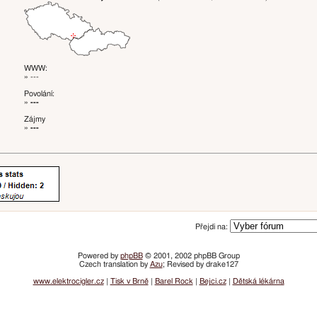
WWW:
» ---
Povolání:
»
---
Zájmy
»
---
Přejdi na:
Powered by
phpBB
© 2001, 2002 phpBB Group
Czech translation by
Azu
; Revised by drake127
www.elektrocigler.cz
|
Tisk v Brně
|
Barel Rock
|
Bejci.cz
|
Dětská lékárna