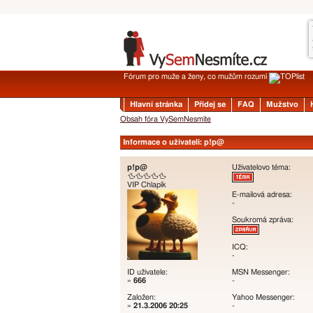
Fórum pro muže a ženy, co mužům rozumí
Hlavní stránka
Přidej se
FAQ
Mužstvo
Obsah fóra VySemNesmíte
Informace o uživateli: p!p@
p!p@
Uživatelovo téma:
🦆🦆🦆🦆🦆
VIP Chlapík
E-mailová adresa:
-
Soukromá zpráva:
ICQ:
-
ID uživatele:
MSN Messenger:
»
666
-
Založen:
Yahoo Messenger:
»
21.3.2006 20:25
-