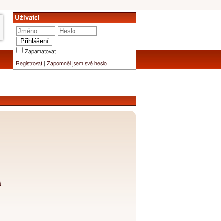
Uživatel
Zapamatovat
Registrovat
|
Zapomněl jsem své heslo
é