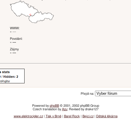
WWW:
» ---
Povolání:
»
---
Zájmy
»
---
Přejdi na:
Powered by
phpBB
© 2001, 2002 phpBB Group
Czech translation by
Azu
; Revised by drake127
www.elektrocigler.cz
|
Tisk v Brně
|
Barel Rock
|
Bejci.cz
|
Dětská lékárna