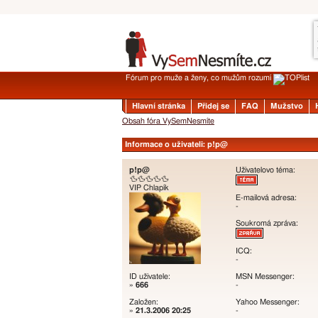
Fórum pro muže a ženy, co mužům rozumí
Hlavní stránka
Přidej se
FAQ
Mužstvo
Obsah fóra VySemNesmíte
Informace o uživateli: p!p@
p!p@
Uživatelovo téma:
🦆🦆🦆🦆🦆
VIP Chlapík
E-mailová adresa:
-
Soukromá zpráva:
ICQ:
-
ID uživatele:
MSN Messenger:
»
666
-
Založen:
Yahoo Messenger:
»
21.3.2006 20:25
-