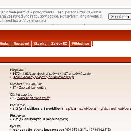
Tento web používá k poskytování služeb, personalizaci reklam a
Souhlasím
analýze návštěvnosti soubory cookie. Používáním tohoto webu s
tím souhlasíte.
Vice informací
Hledat
Nastavení
Skupiny
Zprávy SZ
Přihlásit se
Příspěvků:
»
9475
- 4.82% ze všech příspěvků / 1.27 příspěvků za den
»
Hledat všechny příspěvky od uživatele p!p@
Komentářů k článkům:
»
27
-
Zobrazit komentáře
Článků a zpráv:
»
5
-
Zobrazit články a zprávy
Popularita:
»
+13 (u 14 oblíben, u 1 neoblíben)
|
+ přidat mezi oblíbené
|
- přidat mezi neoblíben
Přátelskost:
»
+12 (12 oblíbených, 0 neoblíbených)
Bydliště:
»
rozhodnutím strany bezdomovec
(49°35'34.31"N, 17°14'46.85"E)