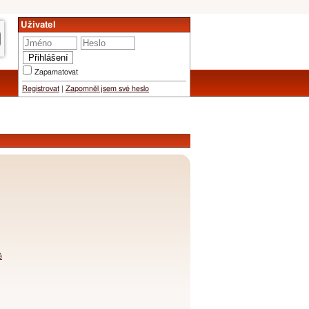
Uživatel
Zapamatovat
Registrovat
|
Zapomněl jsem své heslo
é