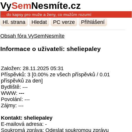
Vy
Sem
Nesmíte.cz
… do kapsy pro muže a ženy, co mužům rozumí
Hl. strana
Hledat
PC verze
Přihlášení
Obsah fóra VySemNesmíte
Informace o uživateli: sheliepaley
Založen: 28.11.2025 05:31
Příspěvků: 3 [0.00% ze všech příspěvků / 0.01
příspěvků za den]
Bydliště: ---
WWW:
---
Povolání: ---
Zájmy: ---
Kontakt: sheliepaley
E-mailová adresa: -
Soukromá zpráva:
Odeslat soukromou zprávu