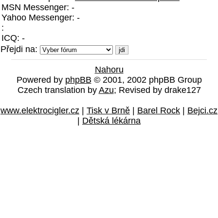
MSN Messenger: -
Yahoo Messenger: -
:
ICQ: -
Přejdi na:
Nahoru
Powered by
phpBB
© 2001, 2002 phpBB Group
Czech translation by
Azu
; Revised by drake127
www.elektrocigler.cz
|
Tisk v Brně
|
Barel Rock
|
Bejci.cz
|
Dětská lékárna