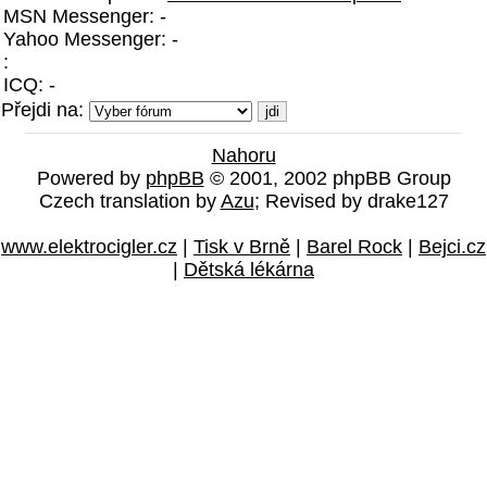
MSN Messenger: -
Yahoo Messenger: -
:
ICQ: -
Přejdi na:
Nahoru
Powered by
phpBB
© 2001, 2002 phpBB Group
Czech translation by
Azu
; Revised by drake127
www.elektrocigler.cz
|
Tisk v Brně
|
Barel Rock
|
Bejci.cz
|
Dětská lékárna