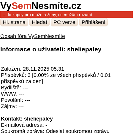
Vy
Sem
Nesmíte.cz
… do kapsy pro muže a ženy, co mužům rozumí
Hl. strana
Hledat
PC verze
Přihlášení
Obsah fóra VySemNesmíte
Informace o uživateli: sheliepaley
Založen: 28.11.2025 05:31
Příspěvků: 3 [0.00% ze všech příspěvků / 0.01
příspěvků za den]
Bydliště: ---
WWW:
---
Povolání: ---
Zájmy: ---
Kontakt: sheliepaley
E-mailová adresa: -
Soukromá zpráva:
Odeslat soukromou zprávu