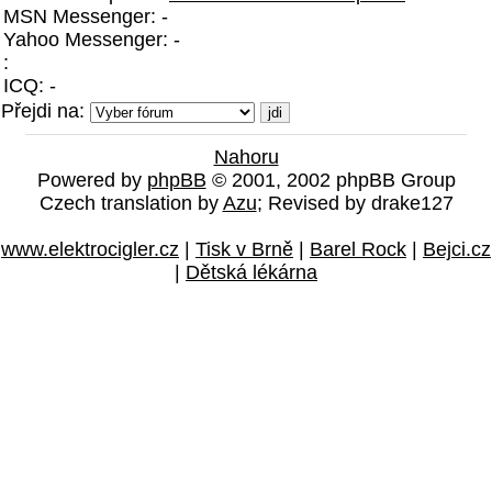
MSN Messenger: -
Yahoo Messenger: -
:
ICQ: -
Přejdi na:
Nahoru
Powered by
phpBB
© 2001, 2002 phpBB Group
Czech translation by
Azu
; Revised by drake127
www.elektrocigler.cz
|
Tisk v Brně
|
Barel Rock
|
Bejci.cz
|
Dětská lékárna