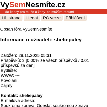
Vy
Sem
Nesmíte.cz
… do kapsy pro muže a ženy, co mužům rozumí
Hl. strana
Hledat
PC verze
Přihlášení
Obsah fóra VySemNesmíte
Informace o uživateli: sheliepaley
Založen: 28.11.2025 05:31
Příspěvků: 3 [0.00% ze všech příspěvků / 0.01
příspěvků za den]
Bydliště: ---
WWW:
---
Povolání: ---
Zájmy: ---
Kontakt: sheliepaley
E-mailová adresa: -
Soukromá zpráva:
Odeslat soukromou zprávu