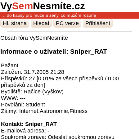
Vy
Sem
Nesmíte.cz
… do kapsy pro muže a ženy, co mužům rozumí
Hl. strana
Hledat
PC verze
Přihlášení
Obsah fóra VySemNesmíte
Informace o uživateli: Sniper_RAT
Bažant
Založen: 31.7.2005 21:28
Příspěvků: 27 [0.01% ze všech příspěvků / 0.00
příspěvků za den]
Bydliště: Račice (Vyškov)
WWW:
---
Povolání: Student
Zájmy: Internet,Astronomie,Fitness
Kontakt: Sniper_RAT
E-mailová adresa: -
Soukromá zpráva:
Odeslat soukromou zprávu