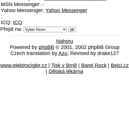
MSN Messenger: -
Yahoo Messenger:
Yahoo Messenger
:
ICQ:
ICQ
Přejdi na:
Nahoru
Powered by
phpBB
© 2001, 2002 phpBB Group
Czech translation by
Azu
; Revised by drake127
www.elektrocigler.cz
|
Tisk v Brně
|
Barel Rock
|
Bejci.cz
|
Dětská lékárna