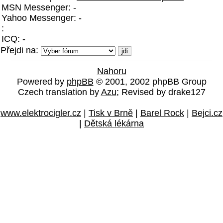
MSN Messenger: -
Yahoo Messenger: -
:
ICQ: -
Přejdi na:
Nahoru
Powered by
phpBB
© 2001, 2002 phpBB Group
Czech translation by
Azu
; Revised by drake127
www.elektrocigler.cz
|
Tisk v Brně
|
Barel Rock
|
Bejci.cz
|
Dětská lékárna