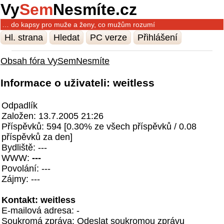
Vy
Sem
Nesmíte.cz
… do kapsy pro muže a ženy, co mužům rozumí
Hl. strana
Hledat
PC verze
Přihlášení
Obsah fóra VySemNesmíte
Informace o uživateli: weitless
Odpadlík
Založen: 13.7.2005 21:26
Příspěvků: 594 [0.30% ze všech příspěvků / 0.08
příspěvků za den]
Bydliště: ---
WWW:
---
Povolání: ---
Zájmy: ---
Kontakt: weitless
E-mailová adresa: -
Soukromá zpráva:
Odeslat soukromou zprávu