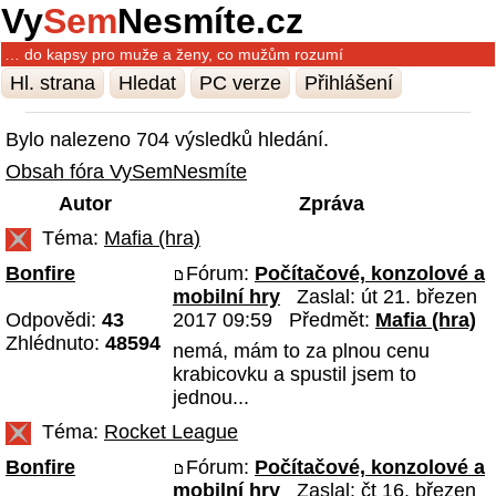
Vy
Sem
Nesmíte.cz
… do kapsy pro muže a ženy, co mužům rozumí
Hl. strana
Hledat
PC verze
Přihlášení
Bylo nalezeno 704 výsledků hledání.
Obsah fóra VySemNesmíte
Autor
Zpráva
Téma:
Mafia (hra)
Bonfire
Fórum:
Počítačové, konzolové a
mobilní hry
Zaslal: út 21. březen
Odpovědi:
43
2017 09:59 Předmět:
Mafia (hra)
Zhlédnuto:
48594
nemá, mám to za plnou cenu
krabicovku a spustil jsem to
jednou...
Téma:
Rocket League
Bonfire
Fórum:
Počítačové, konzolové a
mobilní hry
Zaslal: čt 16. březen