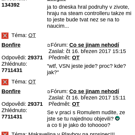
134392
ja to dneska hral podruhy v zivote,
hraju na steam controlleru takze mi
to jeste bude tvat nez se na to
naucim...
Téma:
OT
Bonfire
Fórum:
Co se jinam nehodí
Zaslal: čt 16. březen 2017 15:15
Odpovědi:
29371
Předmět:
OT
Zhlédnuto:
"wtf, VSN jeste jede? proc? kde?
7711431
jak?"
Téma:
OT
Bonfire
Fórum:
Co se jinam nehodí
Zaslal: čt 16. březen 2017 15:11
Odpovědi:
29371
Předmět:
OT
Zhlédnuto:
Se v praci s Romulem nudite, ze
7711431
jste se tu najednou objevili?
a co ti je jako do tohoooo?
Téma:
Makavelina v Playboy na prosinec!!!