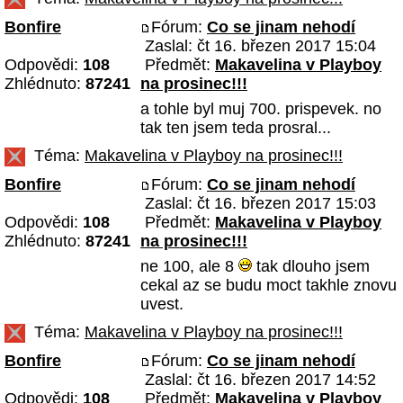
Bonfire
Fórum:
Co se jinam nehodí
Zaslal: čt 16. březen 2017 15:04
Odpovědi:
108
Předmět:
Makavelina v Playboy
Zhlédnuto:
87241
na prosinec!!!
a tohle byl muj 700. prispevek. no
tak ten jsem teda prosral...
Téma:
Makavelina v Playboy na prosinec!!!
Bonfire
Fórum:
Co se jinam nehodí
Zaslal: čt 16. březen 2017 15:03
Odpovědi:
108
Předmět:
Makavelina v Playboy
Zhlédnuto:
87241
na prosinec!!!
ne 100, ale 8
tak dlouho jsem
cekal az se budu moct takhle znovu
uvest.
Téma:
Makavelina v Playboy na prosinec!!!
Bonfire
Fórum:
Co se jinam nehodí
Zaslal: čt 16. březen 2017 14:52
Odpovědi:
108
Předmět:
Makavelina v Playboy