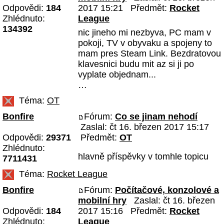
Odpovědi:
184
2017 15:21 Předmět:
Rocket
Zhlédnuto:
League
134392
nic jineho mi nezbyva, PC mam v
pokoji, TV v obyvaku a spojeny to
mam pres Steam Link. Bezdratovou
klavesnici budu mit az si ji po
vyplate objednam...
…
Téma:
OT
Bonfire
Fórum:
Co se jinam nehodí
Zaslal: čt 16. březen 2017 15:17
Odpovědi:
29371
Předmět:
OT
Zhlédnuto:
hlavně příspěvky v tomhle topicu
7711431
Téma:
Rocket League
Bonfire
Fórum:
Počítačové, konzolové a
mobilní hry
Zaslal: čt 16. březen
Odpovědi:
184
2017 15:16 Předmět:
Rocket
Zhlédnuto:
League