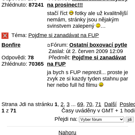
Zhlédnuto:
87241
na prosinec!!!
stačí říct
fotky ale už kvalitnější
nemám, stránky jsou nějakým
svinstvem zalepený
…
Téma:
Pojďme si zanadávat na FUP
Bonfire
Fórum:
Ostatní boxovací pytle
Zaslal: út 2. červen 2009 12:09
Odpovědi:
78
Předmět:
Pojďme si zanadávat
Zhlédnuto:
70365
na FUP
ja bych s FUP neprezil... proste je
zvyk ze si kazdy tyden stahnu par
her nebo full hd filmu
Strana
Jdi na stránku
1
,
2
,
3
...
69
,
70
,
71
Další
Posle
1
z
71
Časy uváděny v GMT + 1 hod
Přejdi na:
Nahoru