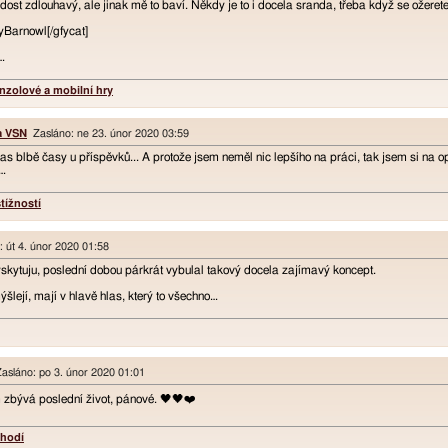
st zdlouhavý, ale jinak mě to baví. Někdy je to i docela sranda, třeba když se ožeret
yBarnowl[/gfycat]
…
nzolové a mobilní hry
a VSN
Zasláno: ne 23. únor 2020 03:59
as blbě časy u příspěvků... A protože jsem neměl nic lepšího na práci, tak jsem si na o
s…
tížností
 út 4. únor 2020 01:58
yskytuju, poslední dobou párkrát vybulal takový docela zajímavý koncept.
ýšlejí, mají v hlavě hlas, který to všechno…
sláno: po 3. únor 2020 01:01
zbývá poslední život, pánové. 🖤🖤❤️
ehodí