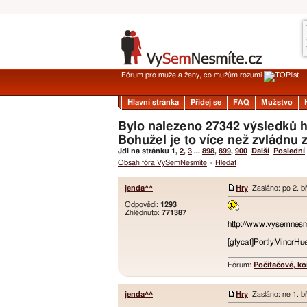
Fórum pro muže a ženy, co mužům rozumí
Hlavní stránka
Přidej se
FAQ
Mužstvo
Bylo nalezeno 27342 výsledků h
Bohužel je to více než zvládnu 
Jdi na stránku
1
,
2
,
3
...
898
,
899
,
900
Další
Poslední
Obsah fóra VySemNesmíte
»
Hledat
jenda^^
Hry
Zasláno: po 2. b
Odpovědi:
1293
Zhlédnuto:
771387
http://www.vysemnesm
[gfycat]PortlyMinorHue
Fórum:
Počítačové, ko
jenda^^
Hry
Zasláno: ne 1. b