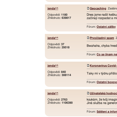
jenda^^
Geocaching
Zasláno
Dnes jsme našli kešku, 
Odpovědi:
1180
Zhlédnuto:
639817
začínají rozpadat a m
Fórum:
Ostatní záliby
jenda^^
Prvočíselný spam
Za
Odpovědi:
37
Bwahaha, chyba hned 
Zhlédnuto:
29518
Fórum:
Co se jinam n
jenda^^
Koronavirus Covid-
Odpovědi:
840
Taky mi v týdnu přišlo
Zhlédnuto:
308114
Fórum:
Ostatní boxova
jenda^^
Uživatelská hodnoce
koukám, že tvůj imagi
Odpovědi:
2763
Zhlédnuto:
1106390
Jiná služba na genero
Fórum:
Sdělení a info