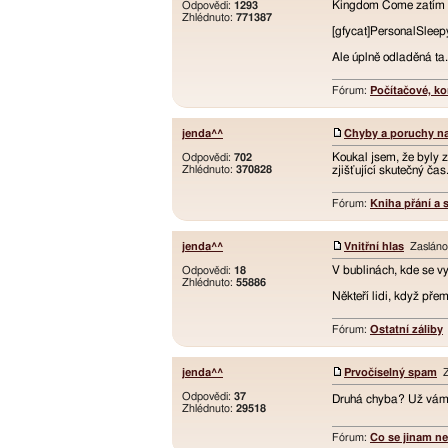
Kingdom Come zatím do
Odpovědi:
1293
Zhlédnuto:
771387
[gfycat]PersonalSleep
Ale úplně odladěná ta
Fórum:
Počítačové, ko
jenda^^
Chyby a poruchy n
Koukal jsem, že byly z
Odpovědi:
702
Zhlédnuto:
370828
zjišťující skutečný ča
Fórum:
Kniha přání a s
jenda^^
Vnitřní hlas
Zasláno:
V bublinách, kde se v
Odpovědi:
18
Zhlédnuto:
55886
Někteří lidi, když přem
Fórum:
Ostatní záliby
jenda^^
Prvočíselný spam
Za
Odpovědi:
37
Druhá chyba? Už vám 
Zhlédnuto:
29518
Fórum:
Co se jinam n