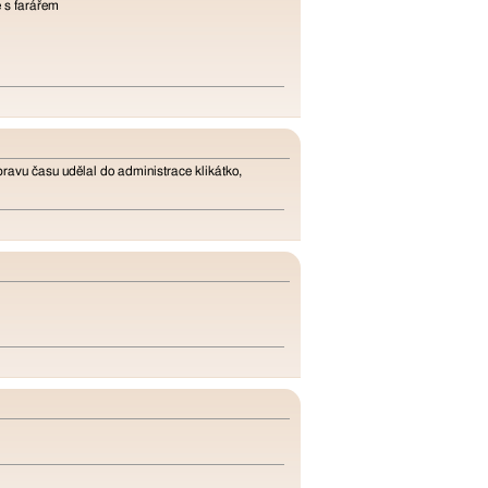
e s farářem
pravu času udělal do administrace klikátko,