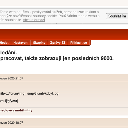
Tento web používá k poskytování služeb, personalizaci reklam a
Souhlasím
analýze návštěvnosti soubory cookie. Používáním tohoto webu s
tím souhlasíte.
Vice informací
Hledat
Nastavení
Skupiny
Zprávy SZ
Přihlásit se
ledání.
zpracovat, takže zobrazuji jen posledních 9000.
řezen 2020 21:07
ite.cz/forum/img_temp/thumb/kobyl.jpg
mul[/gfycat]
nzolové a mobilní hry
řezen 2020 18:07