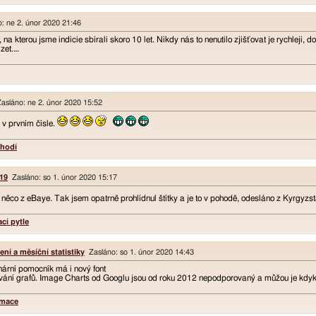
: ne 2. únor 2020 21:46
na kterou jsme indicie sbírali skoro 10 let. Nikdy nás to nenutilo zjišťovat je rychleji, 
izet.…
sláno: ne 2. únor 2020 15:52
v prvním čísle.
ehodí
19
Zasláno: so 1. únor 2020 15:17
 něco z eBaye. Tak jsem opatrně prohlídnul štítky a je to v pohodě, odesláno z Kyrgyz
cí pytle
ní a měsíční statistiky
Zasláno: so 1. únor 2020 14:43
nární pomocník má i nový font
vání grafů. Image Charts od Googlu jsou od roku 2012 nepodporovaný a můžou je kdyk
rmace