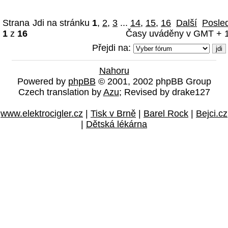
Strana
Jdi na stránku
1
,
2
,
3
...
14
,
15
,
16
Další
Posle
1
z
16
Časy uváděny v GMT + 1
Přejdi na:
Nahoru
Powered by
phpBB
© 2001, 2002 phpBB Group
Czech translation by
Azu
; Revised by drake127
www.elektrocigler.cz
|
Tisk v Brně
|
Barel Rock
|
Bejci.cz
|
Dětská lékárna