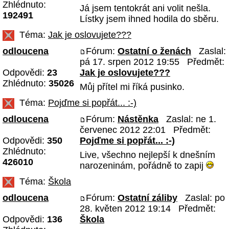
Zhlédnuto:
Já jsem tentokrát ani volit nešla.
192491
Lístky jsem ihned hodila do sběru.
Téma:
Jak je oslovujete???
odloucena
Fórum:
Ostatní o ženách
Zaslal:
pá 17. srpen 2012 19:55 Předmět:
Odpovědi:
23
Jak je oslovujete???
Zhlédnuto:
35026
Můj přítel mi říká pusinko.
Téma:
Pojďme si popřát... :-)
odloucena
Fórum:
Nástěnka
Zaslal: ne 1.
červenec 2012 22:01 Předmět:
Odpovědi:
350
Pojďme si popřát... :-)
Zhlédnuto:
Live, všechno nejlepší k dnešním
426010
narozeninám, pořádně to zapij
Téma:
Škola
odloucena
Fórum:
Ostatní záliby
Zaslal: po
28. květen 2012 19:14 Předmět:
Odpovědi:
136
Škola