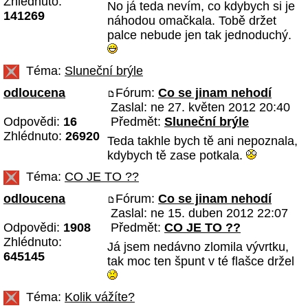
Zhlédnuto:
No já teda nevím, co kdybych si je
141269
náhodou omačkala. Tobě držet
palce nebude jen tak jednoduchý.
Téma:
Sluneční brýle
odloucena
Fórum:
Co se jinam nehodí
Zaslal: ne 27. květen 2012 20:40
Odpovědi:
16
Předmět:
Sluneční brýle
Zhlédnuto:
26920
Teda takhle bych tě ani nepoznala,
kdybych tě zase potkala.
Téma:
CO JE TO ??
odloucena
Fórum:
Co se jinam nehodí
Zaslal: ne 15. duben 2012 22:07
Odpovědi:
1908
Předmět:
CO JE TO ??
Zhlédnuto:
Já jsem nedávno zlomila vývrtku,
645145
tak moc ten špunt v té flašce držel
Téma:
Kolik vážíte?