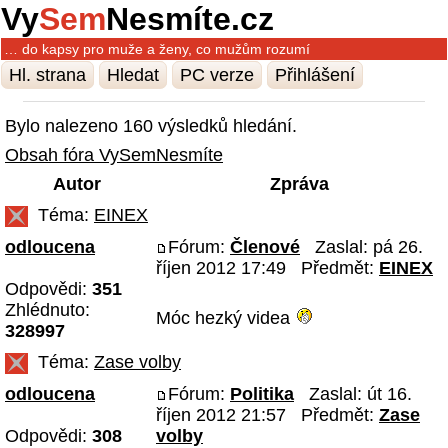
Vy
Sem
Nesmíte.cz
… do kapsy pro muže a ženy, co mužům rozumí
Hl. strana
Hledat
PC verze
Přihlášení
Bylo nalezeno 160 výsledků hledání.
Obsah fóra VySemNesmíte
Autor
Zpráva
Téma:
EINEX
odloucena
Fórum:
Členové
Zaslal: pá 26.
říjen 2012 17:49 Předmět:
EINEX
Odpovědi:
351
Zhlédnuto:
Móc hezký videa
328997
Téma:
Zase volby
odloucena
Fórum:
Politika
Zaslal: út 16.
říjen 2012 21:57 Předmět:
Zase
Odpovědi:
308
volby