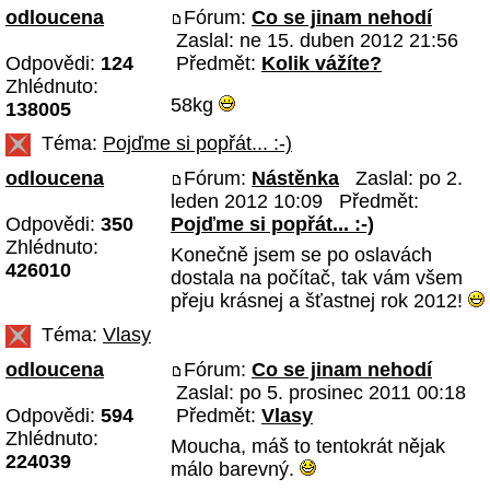
odloucena
Fórum:
Co se jinam nehodí
Zaslal: ne 15. duben 2012 21:56
Odpovědi:
124
Předmět:
Kolik vážíte?
Zhlédnuto:
58kg
138005
Téma:
Pojďme si popřát... :-)
odloucena
Fórum:
Nástěnka
Zaslal: po 2.
leden 2012 10:09 Předmět:
Odpovědi:
350
Pojďme si popřát... :-)
Zhlédnuto:
Konečně jsem se po oslavách
426010
dostala na počítač, tak vám všem
přeju krásnej a šťastnej rok 2012!
Téma:
Vlasy
odloucena
Fórum:
Co se jinam nehodí
Zaslal: po 5. prosinec 2011 00:18
Odpovědi:
594
Předmět:
Vlasy
Zhlédnuto:
Moucha, máš to tentokrát nějak
224039
málo barevný.