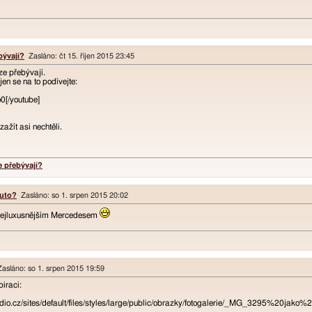
bývají?
Zasláno: čt 15. říjen 2015 23:45
ze přebývají.
jen se na to podívejte:
[/youtube]
zažít asi nechtěli.
 přebývají?
auto?
Zasláno: so 1. srpen 2015 20:02
s nejluxusnějším Mercedesem
asláno: so 1. srpen 2015 19:59
iraci:
udio.cz/sites/default/files/styles/large/public/obrazky/fotogalerie/_MG_3295%20ja