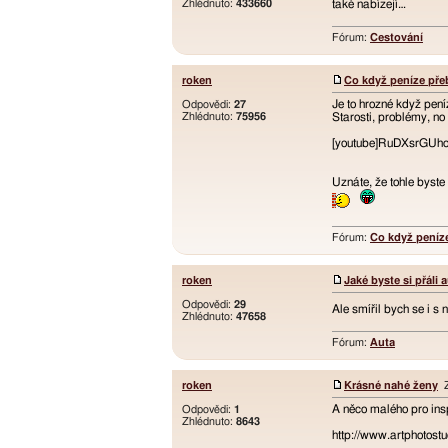
Zhlédnuto:
433660
také nabízejí…
Fórum:
Cestování
roken
Co když peníze pře
Je to hrozné když pení
Odpovědi:
27
Zhlédnuto:
75956
Starosti, problémy, no 
[youtube]RuDXsrGUho0
Uznáte, že tohle byste 
Fórum:
Co když peníze
roken
Jaké byste si přáli 
Odpovědi:
29
Ale smířil bych se i 
Zhlédnuto:
47658
Fórum:
Auta
roken
Krásné nahé ženy
Z
A něco malého pro insp
Odpovědi:
1
Zhlédnuto:
8643
http://www.artphotost