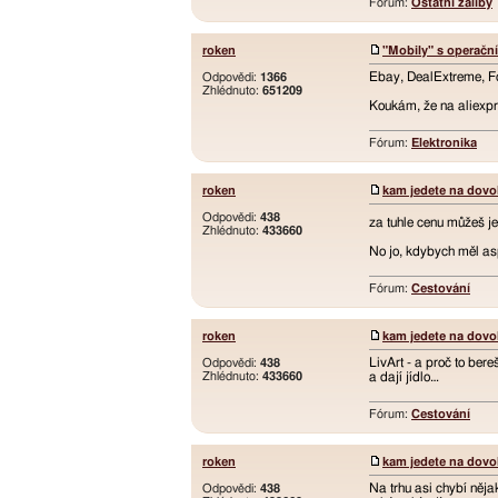
Fórum:
Ostatní záliby
roken
"Mobily" s operač
Ebay, DealExtreme, Fo
Odpovědi:
1366
Zhlédnuto:
651209
Koukám, že na aliexpr
Fórum:
Elektronika
roken
kam jedete na dov
Odpovědi:
438
za tuhle cenu můžeš jet
Zhlédnuto:
433660
No jo, kdybych měl a
Fórum:
Cestování
roken
kam jedete na dov
LivArt - a proč to bere
Odpovědi:
438
Zhlédnuto:
433660
a dají jídlo…
Fórum:
Cestování
roken
kam jedete na dov
Na trhu asi chybí něja
Odpovědi:
438