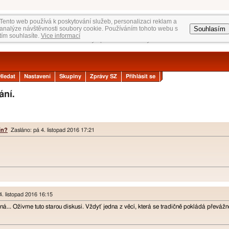
Tento web používá k poskytování služeb, personalizaci reklam a
Souhlasím
analýze návštěvnosti soubory cookie. Používáním tohoto webu s
tím souhlasíte.
Vice informací
Hledat
Nastavení
Skupiny
Zprávy SZ
Přihlásit se
ání.
ín?
Zasláno: pá 4. listopad 2016 17:21
. listopad 2016 16:15
 jiná... Oživme tuto starou diskusi. Vždyť jedna z věcí, která se tradičně pokládá převáž