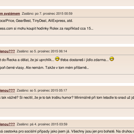
ním systémem
Zasláno: po 7. prosinec 2015 00:59
calPrice, GearBest, TinyDeal, AliExpress, atd.
ess.com si mohu koupit hodinky Rolex za například cca 15…
olenou???
Zasláno: so 5. prosinec 2015 06:14
 do Řecka a dělat, že jsi uprchlík...
třeba dostaneš i jídlo zdarma...
spoň černé vlasy. Ale nemám. Takže v tom mém příšerně…
olenou???
Zasláno: so 5. prosinec 2015 05:17
š tak vážně? Si necítil, že je to tak trošku humor? Minimálně při tom letadle to snad už j
olenou???
Zasláno: pá 4. prosinec 2015 03:59
ká cestovka pro sociální případy jako jsem já. Všechny jsou jen pro bohaté. Na druhou s