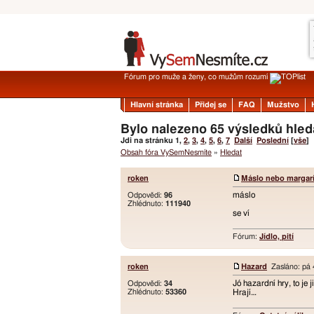
Fórum pro muže a ženy, co mužům rozumí
Hlavní stránka
Přidej se
FAQ
Mužstvo
Bylo nalezeno 65 výsledků hled
Jdi na stránku
1
,
2
,
3
,
4
,
5
,
6
,
7
Další
Poslední
[
vše
]
Obsah fóra VySemNesmíte
»
Hledat
roken
Máslo nebo margar
máslo
Odpovědi:
96
Zhlédnuto:
111940
se ví
Fórum:
Jídlo, pití
roken
Hazard
Zasláno: pá 4
Jó hazardní hry, to je
Odpovědi:
34
Zhlédnuto:
53360
Hrají…