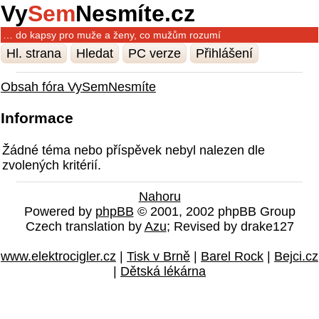
Vy
Sem
Nesmíte.cz
… do kapsy pro muže a ženy, co mužům rozumí
Hl. strana
Hledat
PC verze
Přihlášení
Obsah fóra VySemNesmíte
Informace
Žádné téma nebo příspěvek nebyl nalezen dle
zvolených kritérií.
Nahoru
Powered by
phpBB
© 2001, 2002 phpBB Group
Czech translation by
Azu
; Revised by drake127
www.elektrocigler.cz
|
Tisk v Brně
|
Barel Rock
|
Bejci.cz
|
Dětská lékárna