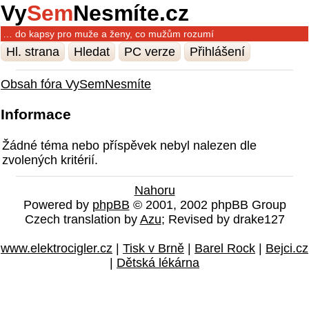
Vy
Sem
Nesmíte.cz
… do kapsy pro muže a ženy, co mužům rozumí
Hl. strana
Hledat
PC verze
Přihlášení
Obsah fóra VySemNesmíte
Informace
Žádné téma nebo příspěvek nebyl nalezen dle
zvolených kritérií.
Nahoru
Powered by
phpBB
© 2001, 2002 phpBB Group
Czech translation by
Azu
; Revised by drake127
www.elektrocigler.cz
|
Tisk v Brně
|
Barel Rock
|
Bejci.cz
|
Dětská lékárna