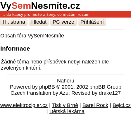
Vy
Sem
Nesmíte.cz
… do kapsy pro muže a ženy, co mužům rozumí
Hl. strana
Hledat
PC verze
Přihlášení
Obsah fóra VySemNesmíte
Informace
Žádné téma nebo příspěvek nebyl nalezen dle
zvolených kritérií.
Nahoru
Powered by
phpBB
© 2001, 2002 phpBB Group
Czech translation by
Azu
; Revised by drake127
www.elektrocigler.cz
|
Tisk v Brně
|
Barel Rock
|
Bejci.cz
|
Dětská lékárna