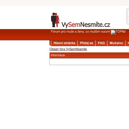
Fórum pro muže a ženy, co mužům rozumí
Hlavní stránka
Přidej se
FAQ
Mužstvo
Obsah fóra VySemNesmíte
Informace