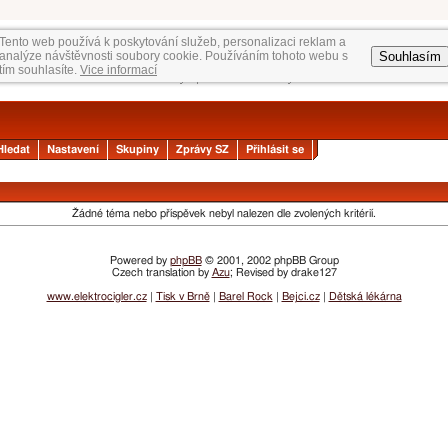
Tento web používá k poskytování služeb, personalizaci reklam a
Souhlasím
analýze návštěvnosti soubory cookie. Používáním tohoto webu s
tím souhlasíte.
Vice informací
Hledat
Nastavení
Skupiny
Zprávy SZ
Přihlásit se
Žádné téma nebo příspěvek nebyl nalezen dle zvolených kritérií.
Powered by
phpBB
© 2001, 2002 phpBB Group
Czech translation by
Azu
; Revised by drake127
www.elektrocigler.cz
|
Tisk v Brně
|
Barel Rock
|
Bejci.cz
|
Dětská lékárna