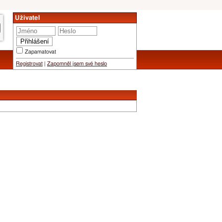
Uživatel
Zapamatovat
Registrovat
|
Zapomněl jsem své heslo