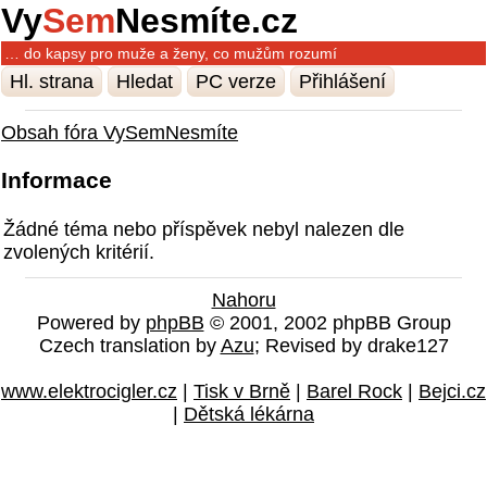
Vy
Sem
Nesmíte.cz
… do kapsy pro muže a ženy, co mužům rozumí
Hl. strana
Hledat
PC verze
Přihlášení
Obsah fóra VySemNesmíte
Informace
Žádné téma nebo příspěvek nebyl nalezen dle
zvolených kritérií.
Nahoru
Powered by
phpBB
© 2001, 2002 phpBB Group
Czech translation by
Azu
; Revised by drake127
www.elektrocigler.cz
|
Tisk v Brně
|
Barel Rock
|
Bejci.cz
|
Dětská lékárna