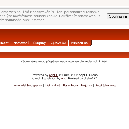
Tento web používá k poskytování služeb, personalizaci reklam a
Souhlasím
analýze návštěvnosti soubory cookie. Používáním tohoto webu s
tím souhlasíte.
Vice informací
Hledat
Nastavení
Skupiny
Zprávy SZ
Přihlásit se
Žádné téma nebo příspěvek nebyl nalezen dle zvolených kritérií.
Powered by
phpBB
© 2001, 2002 phpBB Group
Czech translation by
Azu
; Revised by drake127
www.elektrocigler.cz
|
Tisk v Brně
|
Barel Rock
|
Bejci.cz
|
Dětská lékárna