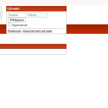
Uživatel
Zapamatovat
Registrovat
|
Zapomněl jsem své heslo