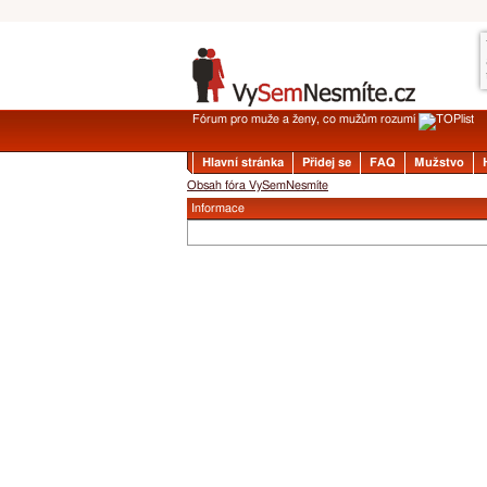
Fórum pro muže a ženy, co mužům rozumí
Hlavní stránka
Přidej se
FAQ
Mužstvo
Obsah fóra VySemNesmíte
Informace