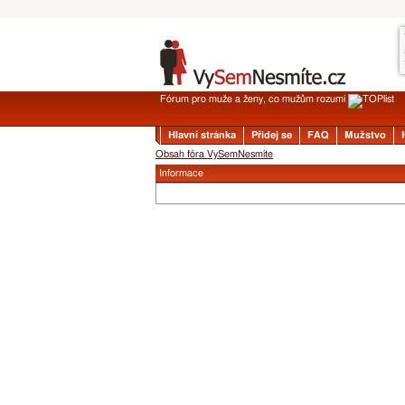
Fórum pro muže a ženy, co mužům rozumí
Hlavní stránka
Přidej se
FAQ
Mužstvo
Obsah fóra VySemNesmíte
Informace