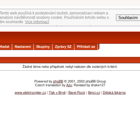
Tento web používá k poskytování služeb, personalizaci reklam a
Souhlasím
analýze návštěvnosti soubory cookie. Používáním tohoto webu s
tím souhlasíte.
Vice informací
Hledat
Nastavení
Skupiny
Zprávy SZ
Přihlásit se
Žádné téma nebo příspěvek nebyl nalezen dle zvolených kritérií.
Powered by
phpBB
© 2001, 2002 phpBB Group
Czech translation by
Azu
; Revised by drake127
www.elektrocigler.cz
|
Tisk v Brně
|
Barel Rock
|
Bejci.cz
|
Dětská lékárna