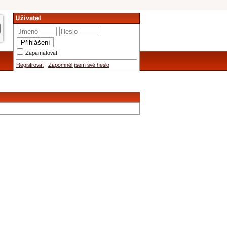
Uživatel
Zapamatovat
Registrovat
|
Zapomněl jsem své heslo