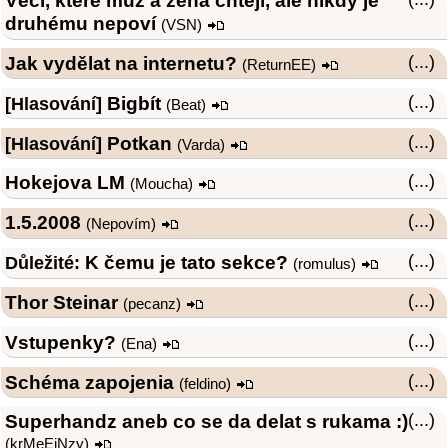
Věci, které muž a žena chtějí, ale nikdy je
druhému nepoví
(
VSN
)
Jak vydělat na internetu?
(...)
(
ReturnEE
)
Bigbít
(...)
[Hlasování]
(
Beat
)
Potkan
(...)
[Hlasování]
(
Varda
)
Hokejova LM
(...)
(
Moucha
)
1.5.2008
(...)
(Nepovím)
K čemu je tato sekce?
(...)
Důležité:
(
romulus
)
Thor Steinar
(...)
(
pecanz
)
Vstupenky?
(...)
(
Ena
)
Schéma zapojenia
(...)
(
feldino
)
Superhandz aneb co se da delat s rukama :)
(...)
(
krMeEjNzy
)