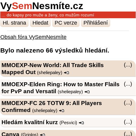
Vy
Sem
Nesmíte.cz
… do kapsy pro muže a ženy, co mužům rozumí
Hl. strana
Hledat
PC verze
Přihlášení
Obsah fóra VySemNesmíte
Bylo nalezeno 66 výsledků hledání.
MMOEXP-New World: All Trade Skills
(...)
Mapped Out
(
sheliepaley
)
MMOEXP-Elden Ring: How to Master Flails
(...)
for PvP and Versatil
(
sheliepaley
)
MMOEXP-FC 26 TOTW 9: All Players
(...)
Confirmed
(
sheliepaley
)
Hledám kvalitní kurz
(...)
(
Pesvici
)
Canva
(...)
(
Griolos
)