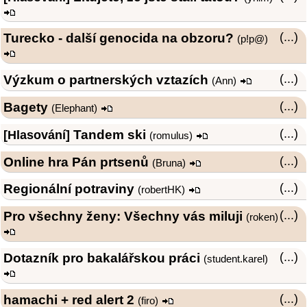
Turecko - další genocida na obzoru?
(...)
(
p!p@
)
Výzkum o partnerských vztazích
(...)
(
Ann
)
Bagety
(...)
(
Elephant
)
Tandem ski
(...)
[Hlasování]
(
romulus
)
Online hra Pán prtsenů
(...)
(Bruna)
Regionální potraviny
(...)
(
robertHK
)
Pro všechny ženy: Všechny vás miluji
(...)
(
roken
)
Dotazník pro bakalářskou práci
(...)
(student.karel)
hamachi + red alert 2
(...)
(firo)