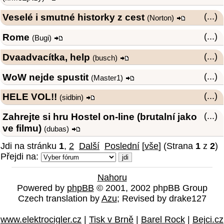
Veselé i smutné historky z cest
(...)
(
Norton
)
Rome
(...)
(
Bugi
)
Dvaadvacítka, help
(...)
(
busch
)
WoW nejde spustit
(...)
(
Master1
)
HELE VOL!!
(...)
(
sidbin
)
Zahrejte si hru Hostel on-line (brutalní jako
(...)
ve filmu)
(
dubas
)
Jdi na stránku
1
,
2
Další
Poslední
[
vše
] (Strana
1
z
2
)
Přejdi na:
Nahoru
Powered by
phpBB
© 2001, 2002 phpBB Group
Czech translation by
Azu
; Revised by drake127
www.elektrocigler.cz
|
Tisk v Brně
|
Barel Rock
|
Bejci.cz