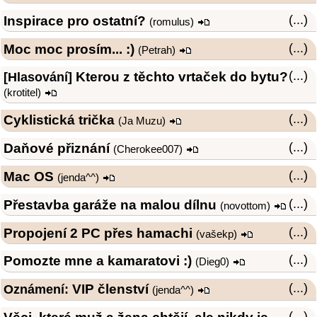
Inspirace pro ostatní?
(...)
(
romulus
)
Moc moc prosím... :)
(...)
(
Petrah
)
Kterou z těchto vrtaček do bytu?
(...)
[Hlasování]
(
krotitel
)
Cyklistická trička
(...)
(
Ja Muzu
)
Daňové přiznání
(...)
(
Cherokee007
)
Mac OS
(...)
(
jenda^^
)
Přestavba garáže na malou dílnu
(...)
(
novottom
)
Propojení 2 PC přes hamachi
(...)
(
vašekp
)
Pomozte mne a kamaratovi :)
(...)
(
Dieg0
)
VIP členství
(...)
Oznámení:
(
jenda^^
)
(...)