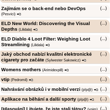
Zajímám se o back-end nebo DevOps
(...)
(
Pesvici
)
ELD New World: Discovering the Visual
(...)
Depths
(
Lilidala
)
ELD Diablo 4 Loot Filter: Weighing Loot
(...)
Streamlining
(
Lilidala
)
Jaký obchod nabízí kvalitní elektronické
(...)
cigarety pro začáte
(Sylwester Sakowicz)
Womens mothers
(...)
(
Arimidexpill
)
vtip
(...)
(
Pedromil
)
Nahrávání obrázků i v mobilní verzi
(...)
(
p!p@
)
Aplikace na běhání a další sporty
(...)
(
p!p@
)
Litujete, že jste stali tátou?
(...)
[Hlasování]
(
ynim
)