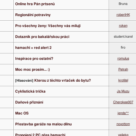
Online hra Pán prtsenů
Bruna
Regionální potraviny
robertHK
Pro všechny ženy: Všechny vás miluji
roken
Dotazník pro bakalářskou práci
student.karel
hamachi + red alert 2
firo
Inspirace pro ostatní?
romulus
Moc moc prosím... :)
Petrah
Kterou z těchto vrtaček do bytu?
krotitel
[Hlasování]
Cyklistická trička
Ja Muzu
Daňové přiznání
Cherokee007
Mac OS
jenda^^
Přestavba garáže na malou dílnu
novottom
Propojení 2 PC přes hamachi
vašekp