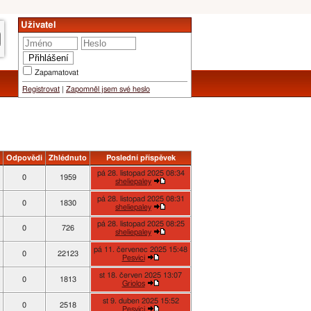
Uživatel
Zapamatovat
Registrovat
|
Zapomněl jsem své heslo
Odpovědi
Zhlédnuto
Poslední příspěvek
pá 28. listopad 2025 08:34
0
1959
sheliepaley
pá 28. listopad 2025 08:31
0
1830
sheliepaley
pá 28. listopad 2025 08:25
0
726
sheliepaley
pá 11. červenec 2025 15:48
0
22123
Pesvici
st 18. červen 2025 13:07
0
1813
Griolos
st 9. duben 2025 15:52
0
2518
Pesvici