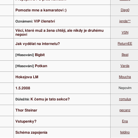
Pomozte mne a kamaratovi :)
Dieg0
VIP členství
jenda^^
Oznámení:
Věci, které muž a žena chtějí, ale nikdy je druhému
VSN
nepoví
Jak vydělat na internetu?
ReturnEE
Bigbít
Beat
[Hlasování]
Potkan
Varda
[Hlasování]
Hokejova LM
Moucha
1.5.2008
Nepovím
K čemu je tato sekce?
romulus
Důležité:
Thor Steinar
pecanz
Vstupenky?
Ena
Schéma zapojenia
feldino