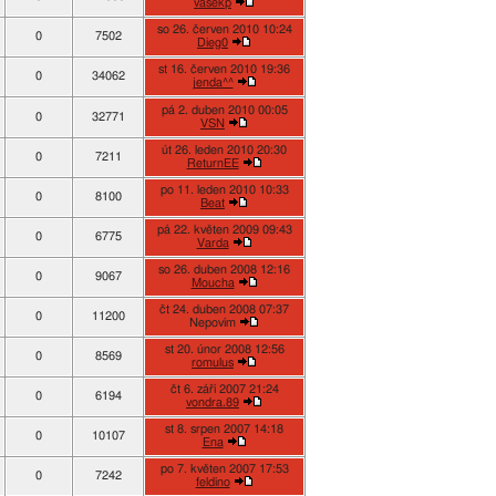
vašekp
so 26. červen 2010 10:24
0
7502
Dieg0
st 16. červen 2010 19:36
0
34062
jenda^^
pá 2. duben 2010 00:05
0
32771
VSN
út 26. leden 2010 20:30
0
7211
ReturnEE
po 11. leden 2010 10:33
0
8100
Beat
pá 22. květen 2009 09:43
0
6775
Varda
so 26. duben 2008 12:16
0
9067
Moucha
čt 24. duben 2008 07:37
0
11200
Nepovím
st 20. únor 2008 12:56
0
8569
romulus
čt 6. září 2007 21:24
0
6194
vondra.89
st 8. srpen 2007 14:18
0
10107
Ena
po 7. květen 2007 17:53
0
7242
feldino