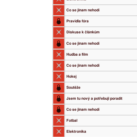
Co se jinam nehodí
Pravidla fóra
Diskuse k článkům
Co se jinam nehodí
Hudba a film
Co se jinam nehodí
Hokej
Soutěže
Jsem tu nový a potřebuji poradit
Co se jinam nehodí
Fotbal
Elektronika