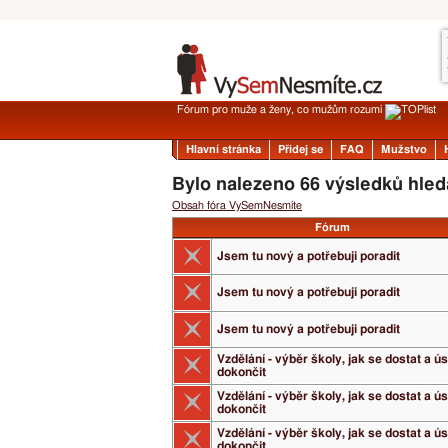
Fórum pro muže a ženy, co mužům rozumí
Hlavní stránka
Přidej se
FAQ
Mužstvo
Bylo nalezeno 66 výsledků hled
Obsah fóra VySemNesmíte
Fórum
Jsem tu nový a potřebuji poradit
Jsem tu nový a potřebuji poradit
Jsem tu nový a potřebuji poradit
Vzdělání - výběr školy, jak se dostat a 
dokončit
Vzdělání - výběr školy, jak se dostat a 
dokončit
Vzdělání - výběr školy, jak se dostat a 
dokončit