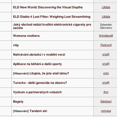
ELD New World: Discovering the Visual Depths
Lilidala
ELD Diablo 4 Loot Filter: Weighing Loot Streamlining
Lilidala
Jaký obchod nabízí kvalitní elektronické cigarety pro
Sylwester
začáte
Sakowicz
Womens mothers
Arimidexpill
vtip
Pedromil
Nahrávání obrázků i v mobilní verzi
p!p@
Aplikace na běhání a další sporty
p!p@
Litujete, že jste stali tátou?
ynim
[Hlasování]
Turecko - další genocida na obzoru?
p!p@
Výzkum o partnerských vztazích
Ann
Bagety
Elephant
Tandem ski
romulus
[Hlasování]