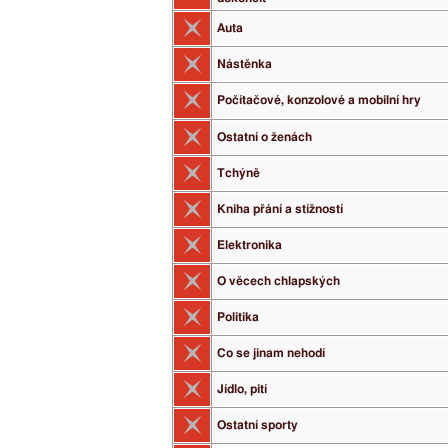
Auta
Nástěnka
Počítačové, konzolové a mobilní hry
Ostatní o ženách
Tchýně
Kniha přání a stížností
Elektronika
O věcech chlapských
Politika
Co se jinam nehodí
Jídlo, pití
Ostatní sporty