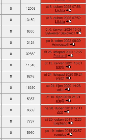
út 8. duben 2025 07:56
0
12009
Lilidala
út 8. duben 2025 07:52
0
3150
Lilidala
čt 6. červen 2024 16:09
0
6365
Sylwester Sakowicz
po 9. leden 2023 09:39
0
3124
Arimidexpill
čt 25. listopad 2021 17:27
0
32862
Pedromil
út 15. červen 2021 16:01
0
11516
p!p@
út 24. listopad 2020 09:24
0
8248
p!p@
so 24. říjen 2020 14:28
0
16350
ynim
čt 10. říjen 2019 21:21
0
5357
p!p@
ne 28. duben 2019 12:11
0
8659
Ann
čt 20. duben 2017 12:26
0
7737
Elephant
po 19. leden 2015 23:57
0
5950
romulus