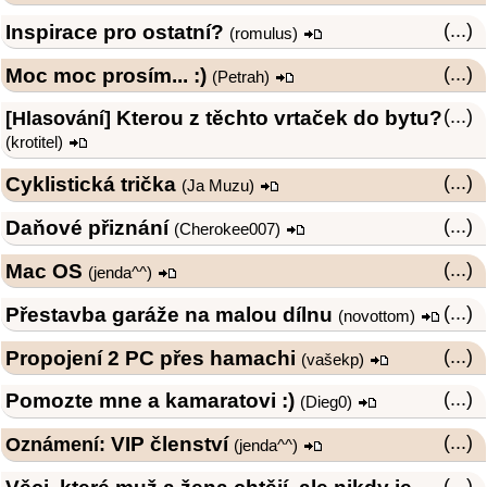
Inspirace pro ostatní?
(...)
(
romulus
)
Moc moc prosím... :)
(...)
(
Petrah
)
Kterou z těchto vrtaček do bytu?
(...)
[Hlasování]
(
krotitel
)
Cyklistická trička
(...)
(
Ja Muzu
)
Daňové přiznání
(...)
(
Cherokee007
)
Mac OS
(...)
(
jenda^^
)
Přestavba garáže na malou dílnu
(...)
(
novottom
)
Propojení 2 PC přes hamachi
(...)
(
vašekp
)
Pomozte mne a kamaratovi :)
(...)
(
Dieg0
)
VIP členství
(...)
Oznámení:
(
jenda^^
)
(...)