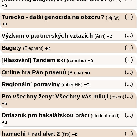
Turecko - další genocida na obzoru?
(...)
(
p!p@
)
Výzkum o partnerských vztazích
(...)
(
Ann
)
Bagety
(...)
(
Elephant
)
Tandem ski
(...)
[Hlasování]
(
romulus
)
Online hra Pán prtsenů
(...)
(Bruna)
Regionální potraviny
(...)
(
robertHK
)
Pro všechny ženy: Všechny vás miluji
(...)
(
roken
)
Dotazník pro bakalářskou práci
(...)
(student.karel)
hamachi + red alert 2
(...)
(firo)