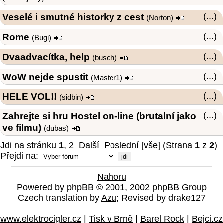
Veselé i smutné historky z cest
(...)
(
Norton
)
Rome
(...)
(
Bugi
)
Dvaadvacítka, help
(...)
(
busch
)
WoW nejde spustit
(...)
(
Master1
)
HELE VOL!!
(...)
(
sidbin
)
Zahrejte si hru Hostel on-line (brutalní jako
(...)
ve filmu)
(
dubas
)
Jdi na stránku
1
,
2
Další
Poslední
[
vše
] (Strana
1
z
2
)
Přejdi na:
Nahoru
Powered by
phpBB
© 2001, 2002 phpBB Group
Czech translation by
Azu
; Revised by drake127
www.elektrocigler.cz
|
Tisk v Brně
|
Barel Rock
|
Bejci.cz