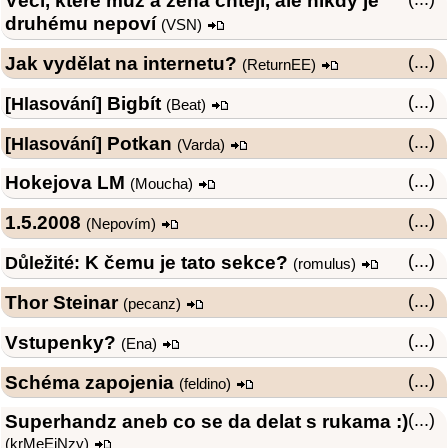
Věci, které muž a žena chtějí, ale nikdy je
druhému nepoví
(
VSN
)
Jak vydělat na internetu?
(...)
(
ReturnEE
)
Bigbít
(...)
[Hlasování]
(
Beat
)
Potkan
(...)
[Hlasování]
(
Varda
)
Hokejova LM
(...)
(
Moucha
)
1.5.2008
(...)
(Nepovím)
K čemu je tato sekce?
(...)
Důležité:
(
romulus
)
Thor Steinar
(...)
(
pecanz
)
Vstupenky?
(...)
(
Ena
)
Schéma zapojenia
(...)
(
feldino
)
Superhandz aneb co se da delat s rukama :)
(...)
(
krMeEjNzy
)