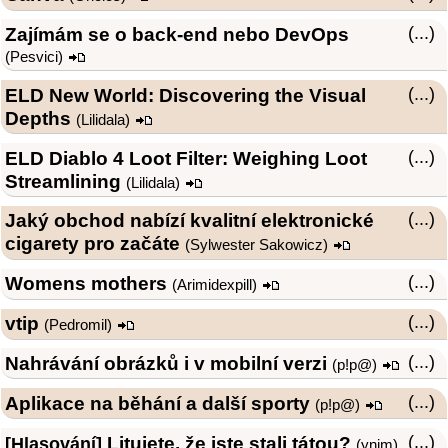
Zajímám se o back-end nebo DevOps
(...)
(
Pesvici
)
ELD New World: Discovering the Visual
(...)
Depths
(
Lilidala
)
ELD Diablo 4 Loot Filter: Weighing Loot
(...)
Streamlining
(
Lilidala
)
Jaký obchod nabízí kvalitní elektronické
(...)
cigarety pro začáte
(Sylwester Sakowicz)
Womens mothers
(...)
(
Arimidexpill
)
vtip
(...)
(
Pedromil
)
Nahrávání obrázků i v mobilní verzi
(...)
(
p!p@
)
Aplikace na běhání a další sporty
(...)
(
p!p@
)
Litujete, že jste stali tátou?
(...)
[Hlasování]
(
ynim
)