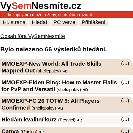
Vy
Sem
Nesmíte.cz
… do kapsy pro muže a ženy, co mužům rozumí
Hl. strana
Hledat
PC verze
Přihlášení
Obsah fóra VySemNesmíte
Bylo nalezeno 66 výsledků hledání.
MMOEXP-New World: All Trade Skills
(...)
Mapped Out
(
sheliepaley
)
MMOEXP-Elden Ring: How to Master Flails
(...)
for PvP and Versatil
(
sheliepaley
)
MMOEXP-FC 26 TOTW 9: All Players
(...)
Confirmed
(
sheliepaley
)
Hledám kvalitní kurz
(...)
(
Pesvici
)
Canva
(...)
(
Griolos
)