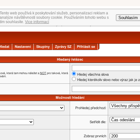
Tento web používá k poskytování služeb, personalizaci reklam a
Souhlasím
analýze návštěvnosti soubory cookie. Používáním tohoto webu s
tím souhlasíte.
Vice informací
Hledat
Nastavení
Skupiny
Zprávy SZ
Přihlásit se
Hledaný řetězec
ková, která tam mohou náležet a
NOT
pro taková, která
Hledej všechna slova
ávání.
Hledej kterékoliv slovo nebo výraz jak je 
Možnosti hledání
Prohledej předchozí:
Setřídit dle:
Zobraz prvních