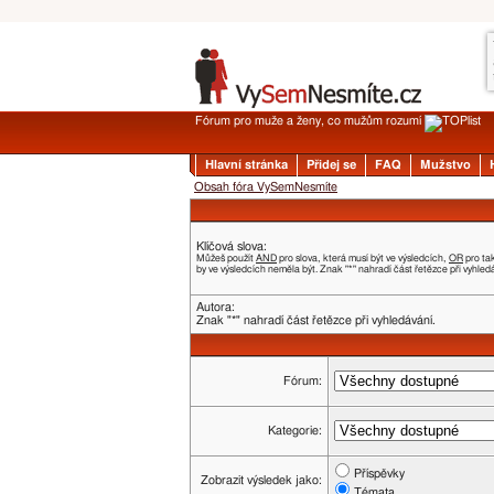
Fórum pro muže a ženy, co mužům rozumí
Hlavní stránka
Přidej se
FAQ
Mužstvo
Obsah fóra VySemNesmíte
Klíčová slova:
Můžeš použít
AND
pro slova, která musí být ve výsledcích,
OR
pro ta
by ve výsledcích neměla být. Znak "*" nahradí část řetězce při vyhled
Autora:
Znak "*" nahradí část řetězce při vyhledávání.
Fórum:
Kategorie:
Příspěvky
Zobrazit výsledek jako:
Témata