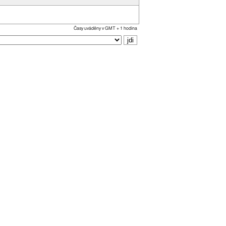
Časy uváděny v GMT + 1 hodina