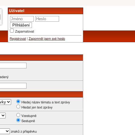
Uživatel
Zapamatovat
Registrovat
|
Zapomněl jsem své heslo
zadaný
Hledej název tématu a text zprávy
Hledat jen text zprávy
Vzestupně
Sestupně
znaků z příspěvku