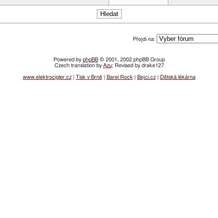
Přejdi na:
Powered by
phpBB
© 2001, 2002 phpBB Group
Czech translation by
Azu
; Revised by drake127
www.elektrocigler.cz
|
Tisk v Brně
|
Barel Rock
|
Bejci.cz
|
Dětská lékárna